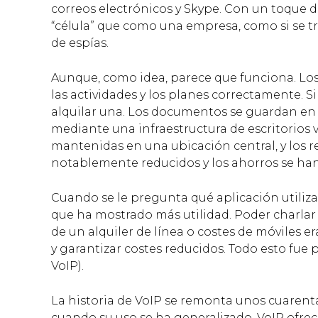
correos electrónicos y Skype. Con un toque
“célula” que como una empresa, como si se tr
de espías.
Aunque, como idea, parece que funciona. Lo
las actividades y los planes correctamente. 
alquilar una. Los documentos se guardan en l
mediante una infraestructura de escritorios vir
mantenidas en una ubicación central, y los re
notablemente reducidos y los ahorros se han
Cuando se le pregunta qué aplicación utiliz
que ha mostrado más utilidad. Poder charlar 
de un alquiler de línea o costes de móviles
y garantizar costes reducidos. Todo esto fue p
VoIP).
La historia de VoIP se remonta unos cuarenta
cuando su uso se ha generalizado. VoIP ofre