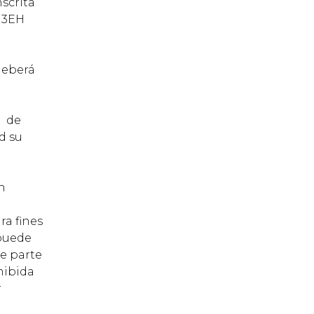
scrita
A 3EH
deberá
o de
d su
n
ra fines
 puede
se parte
hibida
r