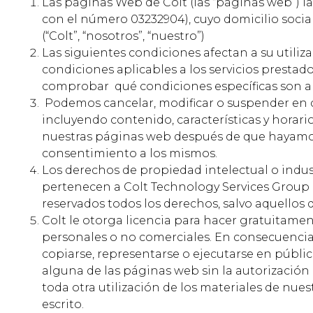
Las páginas Web de Colt (las “páginas web”) l
con el número 03232904), cuyo domicilio socia
(“Colt”, “nosotros”, “nuestro”)
Las siguientes condiciones afectan a su utili
condiciones aplicables a los servicios prestad
comprobar qué condiciones específicas son apli
Podemos cancelar, modificar o suspender en 
incluyendo contenido, características y horari
nuestras páginas web después de que hayamos
consentimiento a los mismos.
Los derechos de propiedad intelectual o indus
pertenecen a Colt Technology Services Group Li
reservados todos los derechos, salvo aquello
Colt le otorga licencia para hacer gratuitamen
personales o no comerciales. En consecuencia
copiarse, representarse o ejecutarse en público
alguna de las páginas web sin la autorización 
toda otra utilización de los materiales de nue
escrito.