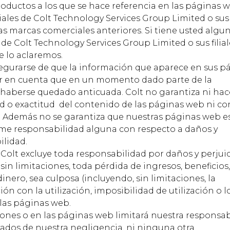
productos a los que se hace referencia en las páginas 
les de Colt Technology Services Group Limited o sus fi
s marcas comerciales anteriores. Si tiene usted algu
de Colt Technology Services Group Limited o sus filial
 lo aclaremos.
egurarse de que la información que aparece en sus p
ner en cuenta que en un momento dado parte de la
haberse quedado anticuada. Colt no garantiza ni hac
d o exactitud del contenido de las páginas web ni co
. Además no se garantiza que nuestras páginas web e
me responsabilidad alguna con respecto a daños y
ilidad.
, Colt excluye toda responsabilidad por daños y perjui
sin limitaciones, toda pérdida de ingresos, beneficios
inero, sea culposa (incluyendo, sin limitaciones, la
ión con la utilización, imposibilidad de utilización o l
e las páginas web.
ones o en las páginas web limitará nuestra responsab
vados de nuestra negligencia, ni ninguna otra