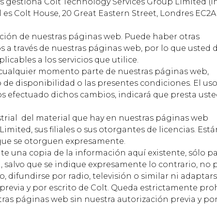
as gestiona Colt Technology Services Group Limited (in
l es Colt House, 20 Great Eastern Street, Londres EC2
zación de nuestras páginas web. Puede haber otras
os a través de nuestras páginas web, por lo que usted 
cables a los servicios que utilice.
cualquier momento parte de nuestras páginas web,
o de disponibilidad o las presentes condiciones. El us
 efectuado dichos cambios, indicará que presta uste
trial del material que hay en nuestras páginas web
mited, sus filiales o sus otorgantes de licencias. Está
s que se otorguen expresamente.
te una copia de la información aquí existente, sólo pa
, salvo que se indique expresamente lo contrario, no
, difundirse por radio, televisión o similar ni adaptar
previa y por escrito de Colt. Queda estrictamente pro
stras páginas web sin nuestra autorización previa y po