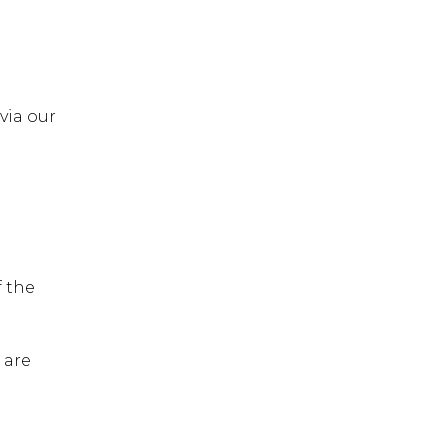
via our
f the
 are