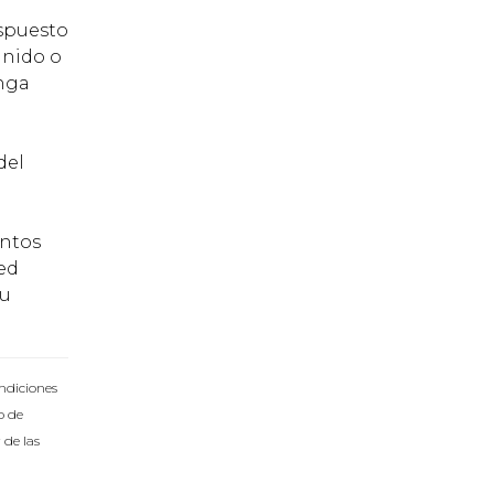
ispuesto
Unido o
enga
del
untos
ted
 u
ondiciones
o de
 de las