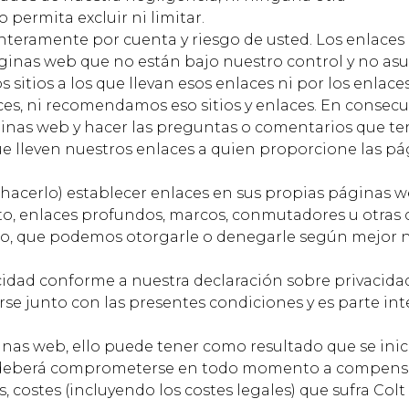
 permita excluir ni limitar.
enteramente por cuenta y riesgo de usted. Los enlaces
áginas web que no están bajo nuestro control y no a
sitios a los que llevan esos enlaces ni por los enlace
laces, ni recomendamos eso sitios y enlaces. En consec
áginas web y hacer las preguntas o comentarios que t
ue lleven nuestros enlaces a quien proporcione las p
a hacerlo) establecer enlaces en sus propias páginas 
xto, enlaces profundos, marcos, conmutadores u otras 
ito, que podemos otorgarle o denegarle según mejor 
dad conforme a nuestra declaración sobre privacida
se junto con las presentes condiciones y es parte int
ginas web, ello puede tener como resultado que se ini
d y deberá comprometerse en todo momento a compens
s, costes (incluyendo los costes legales) que sufra Colt