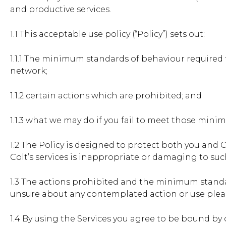
and productive services.
1.1 This acceptable use policy (“Policy”) sets out:
1.1.1 The minimum standards of behaviour required
network;
1.1.2 certain actions which are prohibited; and
1.1.3 what we may do if you fail to meet those min
1.2 The Policy is designed to protect both you and C
Colt’s services is inappropriate or damaging to such
1.3 The actions prohibited and the minimum standard
unsure about any contemplated action or use ple
1.4 By using the Services you agree to be bound by o