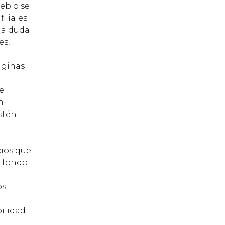
web o se
liales.
na duda
es,
áginas
e
n
stén
cios que
, fondo
os
ilidad