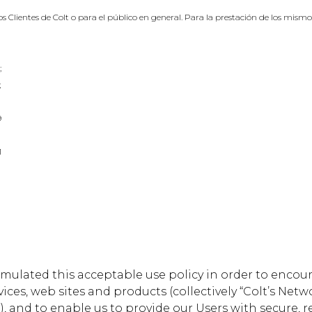
los Clientes de Colt o para el público en general. Para la prestación de los mismo
;
;
9
1
 formulated this acceptable use policy in order to encou
vices, web sites and products (collectively “Colt’s Net
), and to enable us to provide our Users with secure, r