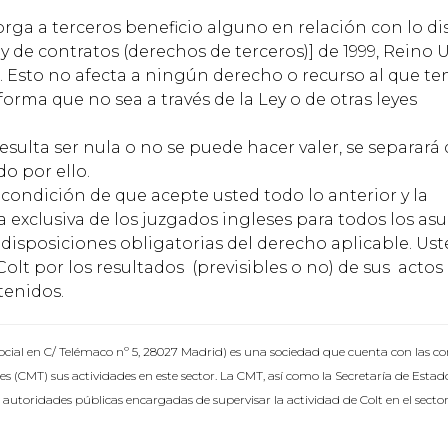
rga a terceros beneficio alguno en relación con lo d
Ley de contratos (derechos de terceros)] de 1999, Reino 
al. Esto no afecta a ningún derecho o recurso al que t
orma que no sea a través de la Ley o de otras leyes
sulta ser nula o no se puede hacer valer, se separará 
do por ello.
condición de que acepte usted todo lo anterior y la
 exclusiva de los juzgados ingleses para todos los as
 disposiciones obligatorias del derecho aplicable. Us
olt por los resultados (previsibles o no) de sus actos
tenidos.
 social en C/ Telémaco nº 5, 28027 Madrid) es una sociedad que cuenta con las c
s (CMT) sus actividades en este sector. La CMT, así como la Secretaría de Estad
autoridades públicas encargadas de supervisar la actividad de Colt en el sector