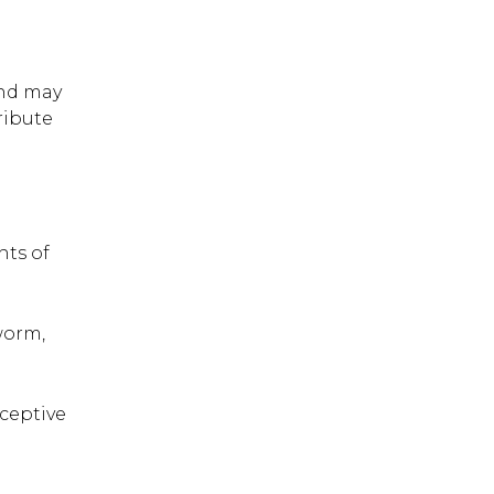
and may
ribute
hts of
 worm,
eceptive