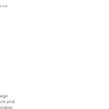
s Colt
rage
work and
eliable