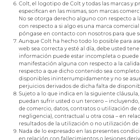
Colt, el logotipo de Colt y todas las marcas y 
especifican en las mismas, son marcas comercia
No se otorga derecho alguno con respecto a la
con respecto a si algo es una marca comercial 
póngase en contacto con nosotros para que se
Aunque Colt ha hecho todo lo posible para as
web sea correcta y esté al día, debe usted te
información puede estar incompleta o puede 
manifestación alguna con respecto a la calida
respecto a que dicho contenido sea completo
disponibles ininterrumpidamente y no se asu
perjuicios derivados de dicha falta de disponib
Sujeto a lo que indica en la siguiente cláusula
puedan sufrir usted o un tercero – incluyendo, 
de comercio, datos, contratos o utilización de d
negligencia), contractual u otra cosa – en relac
resultados de la utilización o no utilización d
Nada de lo expresado en las presentes condici
en relación con fallecimientos o lesiones deri