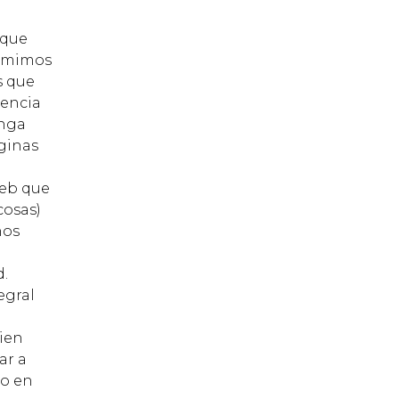
 que
sumimos
s que
uencia
enga
áginas
web que
cosas)
nos
d.
egral
cien
ar a
 o en