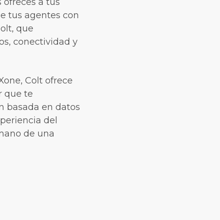
 ofreces a tus
de tus agentes con
olt, que
s, conectividad y
Xone, Colt ofrece
r que te
ón basada en datos
periencia del
a mano de una