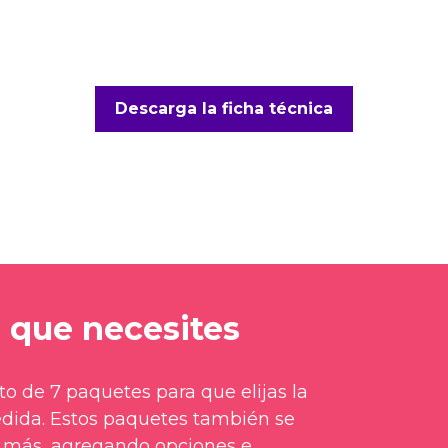
Descarga la ficha técnica
o que necesites
o de 7 paquetes para que elijas la
edida. Estos paquetes también se
 más, agregando opciones e