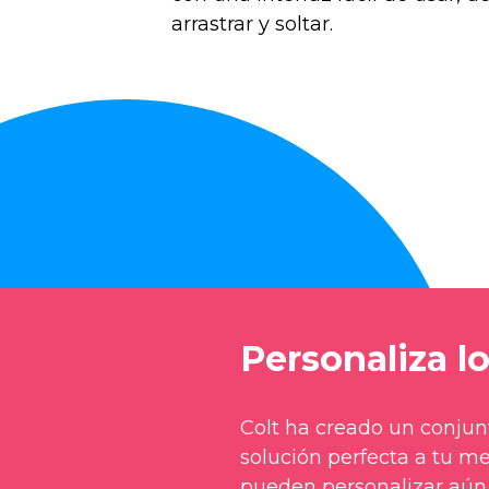
arrastrar y soltar.
Personaliza l
Colt ha creado un conjunt
solución perfecta a tu m
pueden personalizar aún