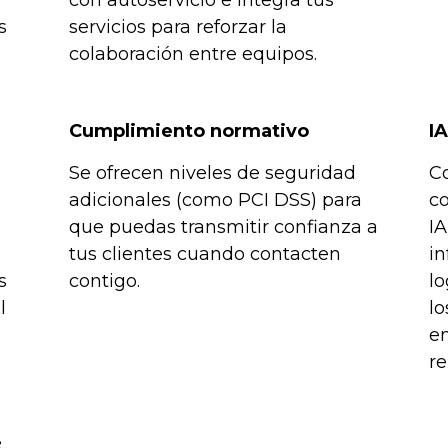
s
servicios para reforzar la
colaboración entre equipos.
Cumplimiento normativo
I
Se ofrecen niveles de seguridad
Co
adicionales (como PCI DSS) para
co
o
que puedas transmitir confianza a
I
tus clientes cuando contacten
i
s
contigo.
lo
l
lo
e
re
o
e