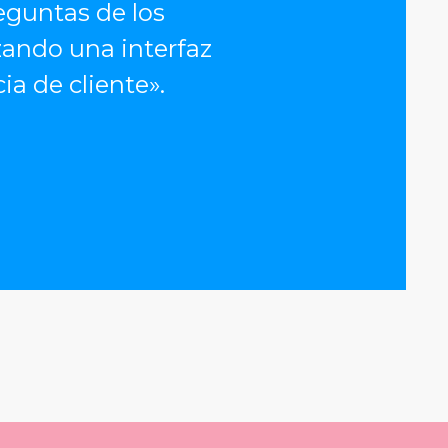
eguntas de los
zando una interfaz
ia de cliente».