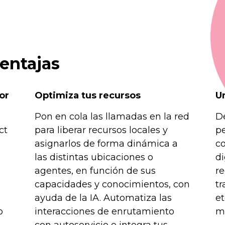
entajas
or
Optimiza tus recursos
U
Pon en cola las llamadas en la red
De
ct
para liberar recursos locales y
pe
asignarlos de forma dinámica a
co
las distintas ubicaciones o
di
agentes, en función de sus
re
capacidades y conocimientos, con
tr
ayuda de la IA. Automatiza las
et
o
interacciones de enrutamiento
me
con autoservicio e integra tus