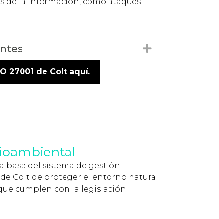
os de la información, como ataques
.
ntes
Expand
SO 27001 de Colt aquí.
dioambiental
la base del sistema de gestión
de Colt de proteger el entorno natural
s que cumplen con la legislación