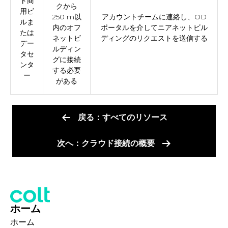
ト商
クから
用ビ
250 m以
アカウントチームに連絡し、OD
ルま
内のオフ
ポータルを介してニアネットビル
たは
ネットビ
ディングのリクエストを送信する
デー
ルディン
タセ
グに接続
ンタ
する必要
ー
がある
戻る：すべてのリソース
次へ：クラウド接続の概要
ホーム
ホーム