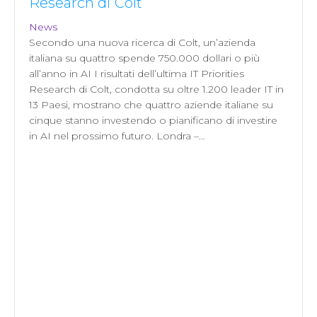
Research di Colt
News
Secondo una nuova ricerca di Colt, un’azienda
italiana su quattro spende 750.000 dollari o più
all’anno in AI I risultati dell’ultima IT Priorities
Research di Colt, condotta su oltre 1.200 leader IT in
13 Paesi, mostrano che quattro aziende italiane su
cinque stanno investendo o pianificano di investire
in AI nel prossimo futuro. Londra –…