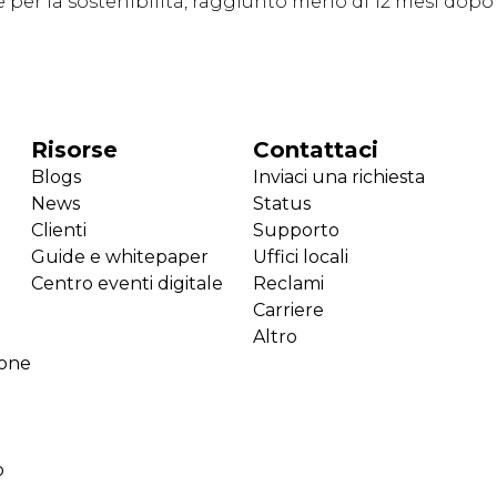
nde per la sostenibilità, raggiunto meno di 12 mesi do
Risorse
Contattaci
Blogs
Inviaci una richiesta
News
Status
Clienti
Supporto
Guide e whitepaper
Uffici locali
Centro eventi digitale
Reclami
Carriere
Altro
ione
o