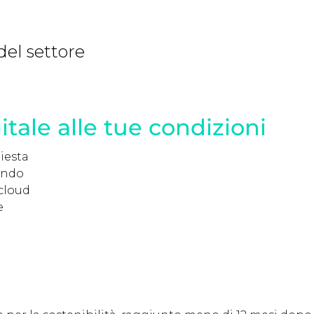
 del settore
itale alle tue condizioni
hiesta
ondo
 cloud
e