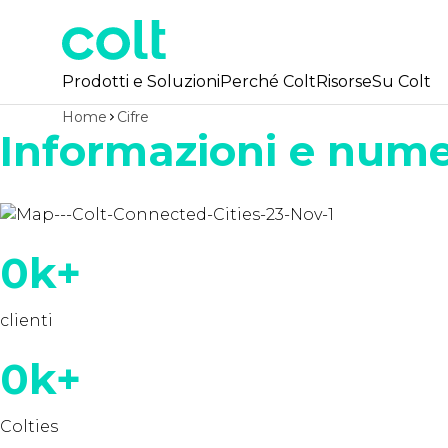
Prodotti e Soluzioni
Perché Colt
Risorse
Su Colt
Home
Cifre
Informazioni e nume
0
k+
clienti
0
k+
Colties