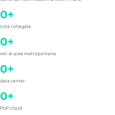
0
+
città collegate
0
+
reti di aree metropolitane
0
+
data center
0
+
PoP cloud