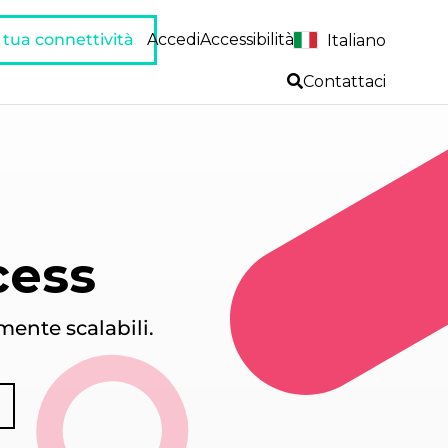
a tua connettività
Accedi
Accessibilità
Italiano
Contattaci
cess
mente scalabili.