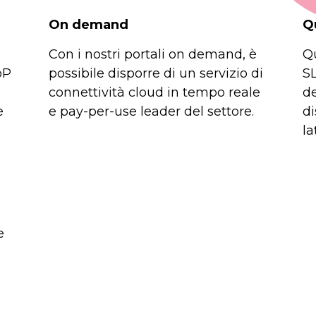
On demand
Qu
Con i nostri portali on demand, è
Qu
oP
possibile disporre di un servizio di
SL
connettività cloud in tempo reale
de
e
e pay-per-use leader del settore.
di
la
e