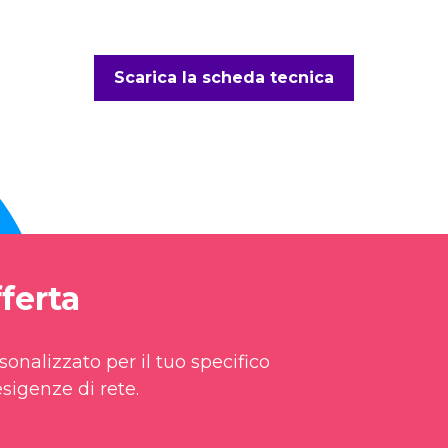
Scarica la scheda tecnica
ferta
onalizzato per il tuo specifico
sigenze di rete.