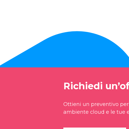
Richiedi un’of
Ottieni un preventivo pers
ambiente cloud e le tue e