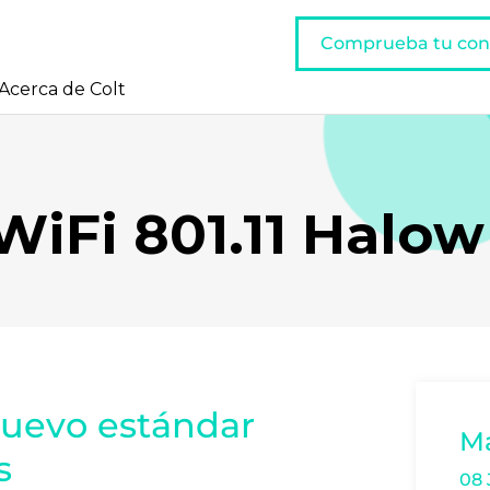
Comprueba tu con
Acerca de Colt
WiFi 801.11 Halow
nuevo estándar
M
s
08 