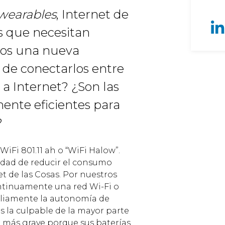
wearables
, Internet de
os que necesitan
ros una nueva
 de conectarlos entre
a Internet? ¿Son las
mente eficientes para
?
iFi 801.11 ah o “WiFi Halow”.
idad de reducir el consumo
et de las Cosas. Por nuestros
ntinuamente una red Wi-Fi o
iamente la autonomía de
 es la culpable de la mayor parte
 más grave porque sus baterías