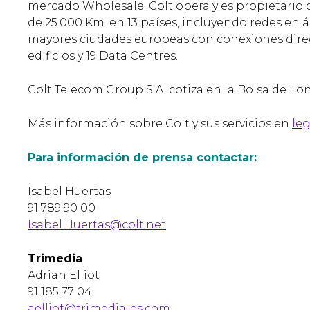
mercado Wholesale. Colt opera y es propietario d
de 25.000 Km. en 13 países, incluyendo redes en 
mayores ciudades europeas con conexiones direct
edificios y 19 Data Centres.
Colt Telecom Group S.A. cotiza en la Bolsa de Lon
Más información sobre Colt y sus servicios en
leg
Para información de prensa contactar:
Isabel Huertas
91 789 90 00
Isabel.Huertas@colt.net
Trimedia
Adrian Elliot
91 185 77 04
aelliot@trimedia-es.com