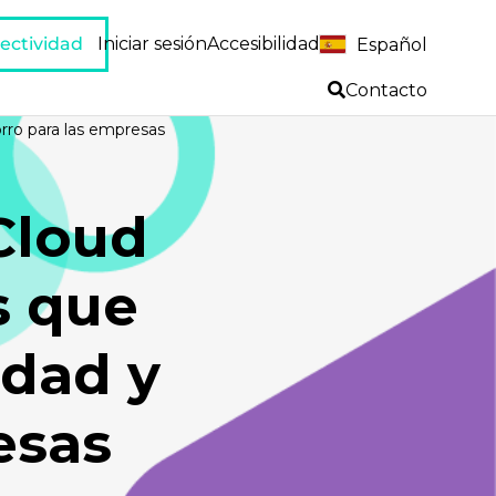
ectividad
Iniciar sesión
Accesibilidad
Español
Contacto
orro para las empresas
Cloud
s que
idad y
esas