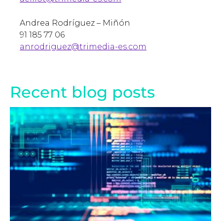
Andrea Rodríguez – Miñón
91 185 77 06
anrodriguez@trimedia-es.com
Recent blog posts