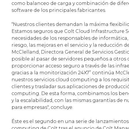
como balanceo de carga y combinación de difer
software de los principales fabricantes.
“Nuestros clientes demandan la máxima flexibili
Estamos seguros que Colt Cloud Infrastructure S
necesidades de los responsables de informática, 
riesgo, las mejoras en el servicio y la reducción
McClelland, Directora General de Servicios Gesti
posible al pasar de servidores pequeños a otros
proporcionar acceso seguro a través de las infrae
gracias a la monitorización 24X7” continúa McC
nuestros servicios cloud computing a los requisi
clientes y trasladar sus aplicaciones de producci
computing. De esta forma, combinamos los benef
y la escalabilidad, con las mismas garantías de n
para empresas", concluye.
Éste es el segundo en una serie de lanzamientos
computing de Colt tras el anuncio de Colt Mana