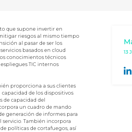
sto que supone invertir en
s mitigar riesgos al mismo tiempo
M
nsición al pasar de ser los
 servicios basados en cloud
13 
nos conocimientos técnicos
despliegues TIC internos
bién proporciona a sus clientes
 capacidad de los dispositivos
as de capacidad del
ncorpora un cuadro de mando
s de generación de informes para
l servicio. También incorpora
e políticas de cortafuegos, así