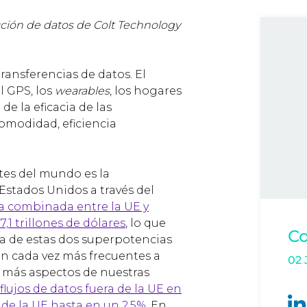
tección de datos de Colt Technology
ansferencias de datos. El
l GPS, los
wearables
, los hogares
e la eficacia de las
comodidad, eficiencia
tes del mundo es la
Estados Unidos a través del
a combinada entre la UE y
,1 trillones de dólares
, lo que
Co
a de estas dos superpotencias
n cada vez más frecuentes a
02 
n más aspectos de nuestras
flujos de datos fuera de la UE en
 de la UE hasta en un 2,5%
. En