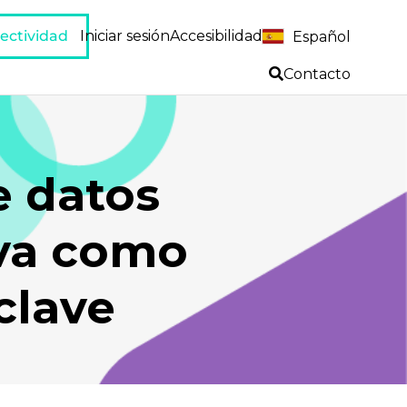
ectividad
Iniciar sesión
Accesibilidad
Español
Contacto
e datos
iva como
clave