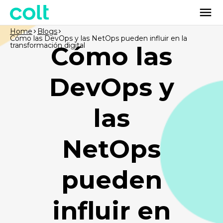
Home
Blogs
Cómo las DevOps y las NetOps pueden influir en la
transformación digital
Cómo las
DevOps y
las
NetOps
pueden
influir en