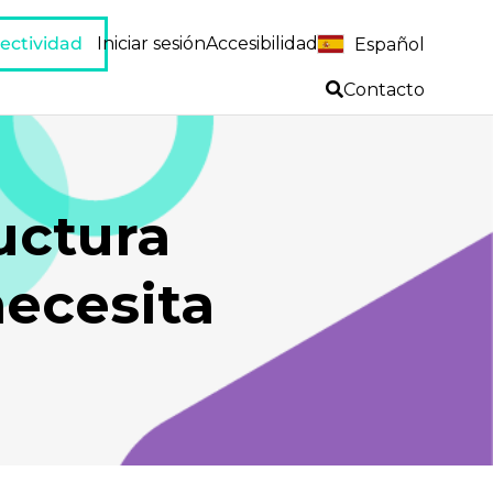
ectividad
Iniciar sesión
Accesibilidad
Español
Contacto
uctura
necesita