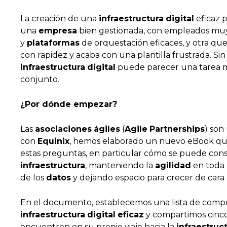
La creación de una
infraestructura
digital
eficaz 
una
empresa
bien gestionada, con empleados mu
y
plataformas
de orquestación eficaces, y otra que
con rapidez y acaba con una plantilla frustrada. Si
infraestructura
digital
puede parecer una tarea mu
conjunto.
¿Por dónde empezar?
Las
asociaciones
ágiles
(
Agile
Partnerships
) son
con
Equinix
, hemos elaborado un nuevo eBook que
estas preguntas, en particular cómo se puede cons
infraestructura
, manteniendo la
agilidad
en toda 
de los
datos
y dejando espacio para crecer de cara 
En el documento, establecemos una lista de comp
infraestructura
digital
eficaz
y compartimos cinco
encuentren en su propio viaje hacia la
infraestruc