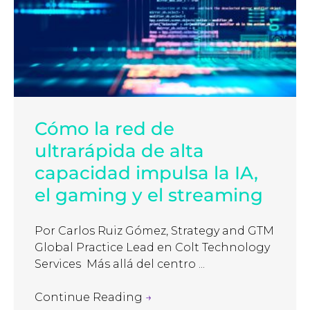
Cómo la red de
ultrarápida de alta
capacidad impulsa la IA,
el gaming y el streaming
Por Carlos Ruiz Gómez, Strategy and GTM
Global Practice Lead en Colt Technology
Services Más allá del centro ...
Continue Reading
→