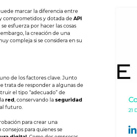
puede marcar la diferencia entre
y comprometidos y dotada de
API
 se esfuerza por hacer las cosas
n embargo, la creación de una
y compleja si se considera en su
 uno de los factores clave. Junto
 trata de responder a algunas de
truir el tipo “adecuado” de
Co
la
red
, conservando la
seguridad
al futuro.
21
robación para crear una
 consejos para quienes se
tura
digital
. Como dos empresas