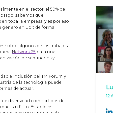
almente en el sector, el 50% de
embargo, sabemos que
n toda la empresa, y es por eso
de género en Colt de forma
es sobre algunos de los trabajos
ograma
Network 25
para una
anización de seminarios y
idad e Inclusión del TM Forum y
stria de la tecnología puede
Lu
ormas de actuar.
12 
 de diversidad compartidos de
d, sin filtro. Establecer
mas de crear un cambio real y