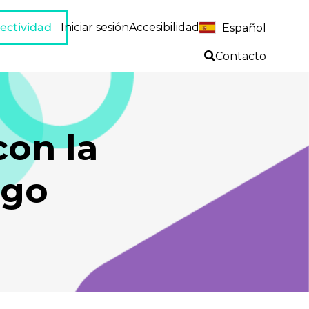
ectividad
Iniciar sesión
Accesibilidad
Español
Contacto
con la
zgo