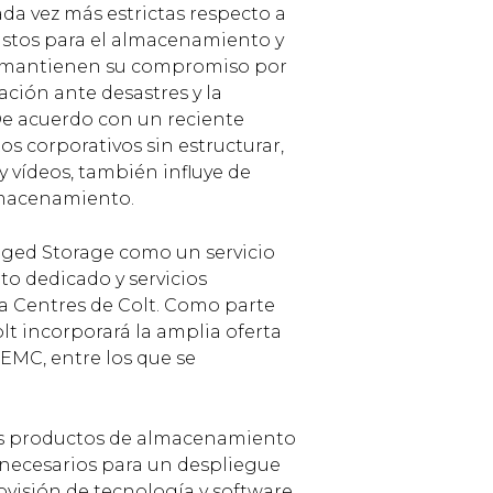
ada vez más estrictas respecto a
ustos para el almacenamiento y
as mantienen su compromiso por
ación ante desastres y la
 De acuerdo con un reciente
os corporativos sin estructurar,
 vídeos, también influye de
lmacenamiento.
naged Storage como un servicio
o dedicado y servicios
ta Centres de Colt. Como parte
olt incorporará la amplia oferta
EMC, entre los que se
es productos de almacenamiento
 necesarios para un despliegue
ovisión de tecnología y software