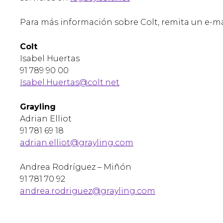
Para más información sobre Colt, remita un e-mai
Colt
Isabel Huertas
91 789 90 00
Isabel.Huertas@colt.net
Grayling
Adrian Elliot
91 781 69 18
adrian.elliot@grayling.com
Andrea Rodríguez – Miñón
91 781 70 92
andrea.rodriguez@grayling.com