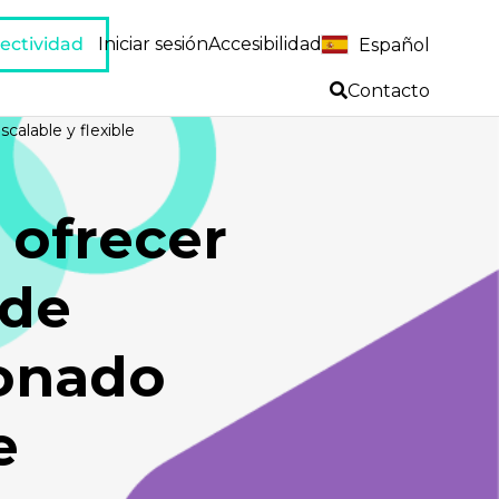
ectividad
Iniciar sesión
Accesibilidad
Español
Contacto
alable y flexible
 ofrecer
 de
onado
e