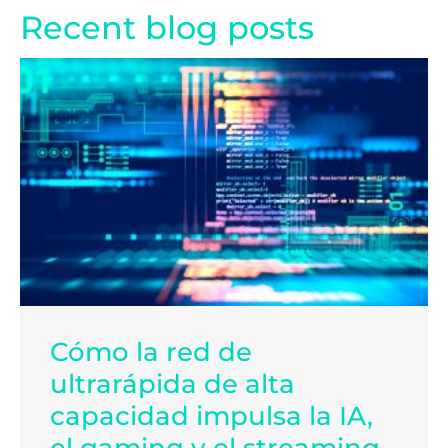
Recent blog posts
Cómo la red de
ultrarápida de alta
capacidad impulsa la IA,
el gaming y el streaming