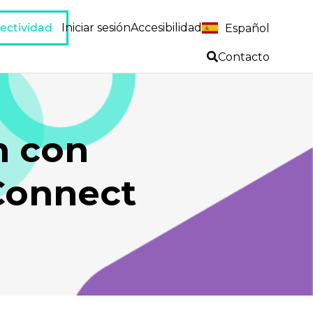
ectividad
Iniciar sesión
Accesibilidad
Español
Contacto
n con
Connect