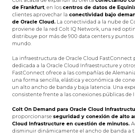
Colt acaba de expandir su oferta
conectando co
de Frankfurt
, en los
centros de datos de Equinix
clientes aprovechar la
conectividad bajo demand
de Oracle Cloud.
La conectividad a la nube de C
proviene de la red Colt IQ Network, una red opt
distribuye por más de 900 data centers y puntos
mundo.
La infraestructura de Oracle Cloud FastConnect
dedicada a la Oracle Cloud Infraestructure y otros
FastConnect ofrece a las compañías de Alemania, 
una forma sencilla, elástica y económica de cone
un alto ancho de banda y baja latencia. Una expe
consistente frente a las conexiones públicas de I
Colt On Demand para Oracle Cloud Infrastruct
proporcionarse
seguridad y conexión de alto a
Cloud Infrastructure en cuestión de minutos.
A
disminuir dinámicamente el ancho de banda a 