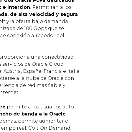
n dos Oracle PoPs dedicados
 e Interxion
. Permitirán a los
a, de alta velocidad y segura
olt y la oferta bajo demanda
imizada de 100 Gbps que se
 de conexión alrededor del
 proporciona una conectividad
 servicios de Oracle Cloud.
Austria, España, Francia e Italia
ctarse a la nube de Oracle con
riencia de red más fiable y
nternet.
ure
permite a los usuarios auto-
ncho de banda a la Oracle
demás, permite aumentar o
tiempo real. Colt On Demand