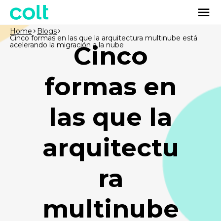
Home
Blogs
Cinco formas en las que la arquitectura multinube está
acelerando la migración a la nube
Cinco
formas en
las que la
arquitectu
ra
multinube