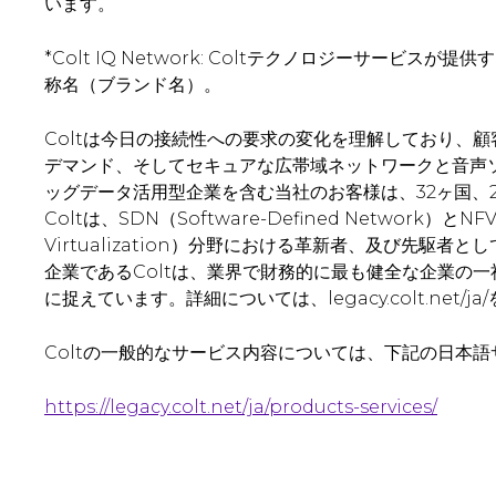
います。
*Colt IQ Network: Coltテクノロジーサービ
称名（ブランド名）。
Coltは今日の接続性への要求の変化を理解しており、
デマンド、そしてセキュアな広帯域ネットワークと音声
ッグデータ活用型企業を含む当社のお客様は、32ヶ国、
Coltは、SDN（Software-Defined Network）とNFV
Virtualization）分野における革新者、及び先駆
企業であるColtは、業界で財務的に最も健全な企業の
に捉えています。詳細については、legacy.colt.net/j
Coltの一般的なサービス内容については、下記の日本
https://legacy.colt.net/ja/products-services/