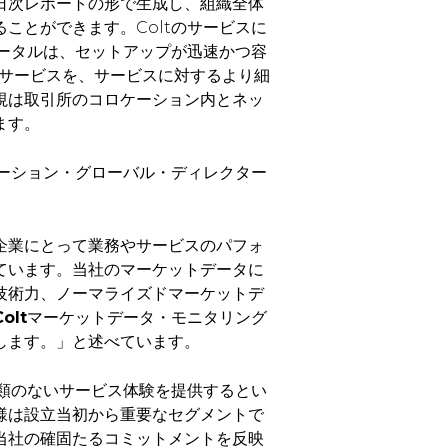
日次レポートの形で生成し、組織全体
ことができます。Coltのサービスに
ポータルは、セットアップが迅速かつ容
aSサービスを、サービスに対するより細
視は取引所のコロケーション内とネッ
ます。
ューション・グローバル・ディレクター
企業にとって業務やサービスのパフォ
ています。当社のマーケットデータに
技術力、ノーマライズドマーケットデ
olt
マーケットデータ・モニタリング
します。」と述べています。
比類のないサービス体験を提供するとい
様は設立当初から重要なセグメントで
当社の確固たるコミットメントを反映