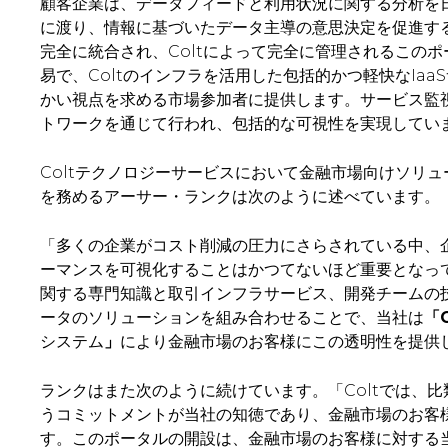
顧客企業は、データフィードと利用状況に関する分析を
に渡り、情報に基づいたデータ主導の意思決定を促進する
完全に統合され、Coltによって完全に管理されるこの
易で、Coltのインフラを活用した包括的かつ軽快なIa
かい視点を求める市場参加者に提供します。サービス監
トワークを通じて行われ、包括的な可視性を実現してい
Coltテクノロジーサービスにおいて金融市場向けソリ
を務めるアーサー・ランクは次のように述べています。
「多くの企業がコスト削減の圧力にさらされている中、
ーマンスを可視化することはかつてないほど重要となっ
関する専門知識と取引インフラサービス、開発チームの
ータのソリューションを組み合わせることで、当社は
「C
システム
」
により金融市場のお客様にこの透明性を提供
ランクはまた次のように続けています。「Coltでは、
うコミットメントが当社の知徳であり、金融市場のお客
す。このポータルの開設は、金融市場のお客様に対する