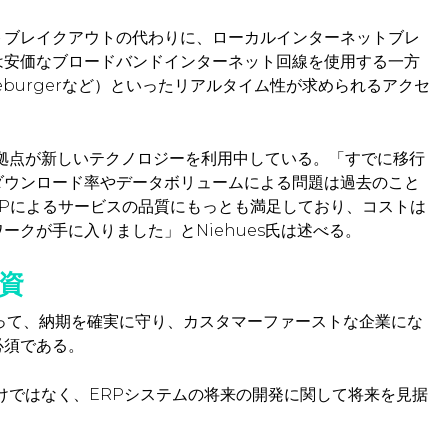
トブレイクアウトの代わりに、ローカルインターネットブレ
は安価なブロードバンドインターネット回線を使用する一方
eburgerなど）といったリアルタイム性が求められるアクセ
の拠点が新しいテクノロジーを利用中している。「すでに移行
ダウンロード率やデータボリュームによる問題は過去のこと
IPによるサービスの品質にもっとも満足しており、コストは
クが手に入りました」とNiehues氏は述べる。
資
って、納期を確実に守り、カスタマーファーストな企業にな
必須である。
けではなく、ERPシステムの将来の開発に関して将来を見据