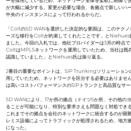
ーを採用しているため、ネットワーク全体を柔軟に制御で
が大幅に減少する。変更が必要な場合、各拠点で新しいハ
中央のインスタンスによって行われるからだ。
「ColtのSD WANを選択した決定的な要因は、このテ
ーズな移行をColtが約束してくれたことです」とNiehu
ました。今回の入札では、他社プロバイダーは3月の時点で
ColtはMPLSネットワークを運用していたため、当社は
認識していました」とNiehues氏は振り返る。
2番目の重要なポイントは、SIP Trunkingソリューションの
用していたため、ネットワークを区分する必要はありませんで
は高いコストパフォーマンスのSIPトランクと高品質なサー
SD WANにより、17か所の拠点（ドイツ5か所、その他
ることが可能になり、特別な要求さえも問題なく対処できる
これまでその拠点を会社のネットワークに統合するのが困難だ
レミス設備によってトラフィックが処理されるため、地方
になった。