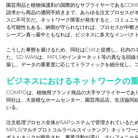
園芸用品と植物保護剤の国際的なサプライヤーであるCOM
請求から商品の通関手続きまで、あらゆる注文プロセスが
スに不可欠だ。ネットワーク障害が発生すると、コミュニ
る可能性もある。納期が守られなければ、プロセスが中断
シーズン真っ最中ともなれば、ビジネスに多大なインパク
こうした事態を避けるため、同社はColtと提携し、社内の
た。SD WANは、MPLSやインターネット等の異なる回
築し、データの重要度に応じてトラフィックを細分化し、
ビジネスにおけるネットワークの
COMPOは、植物用ブランド商品の大手サプライヤーであ
同社は、大規模なホームセンター、園芸用品店、生活協同組
いる。
注文処理プロセス全体がSAPシステムで管理されているた
MPLS(マルチプロトコルラベルスイッチング）ネットワ
ボトルネックが報告され、事業活動が滞り、テレフォニーをVo