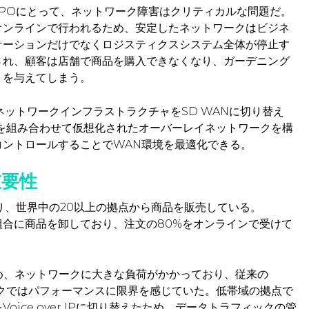
POにとって、ネットワーク障害はクリティカルな問題だ。
オンラインで行われるため、安定したネットワークはビジネ
ケーションだけでなくロジスティクスシステム全体が停止す
され、顧客は店舗で商品を購入できなくなり、ガーデニング
トを与えてしまう。
ネットワークインフラストラクチャをSD WANに切り替え
線を組み合わせて仮想化されたオーバーレイネットワークを構
コントロールすることでWAN環境を最適化できる。
重要性
り、世界中の20以上の拠点から商品を販売している。
合に商品を卸しており、注文の80%をオンラインで受けて
め、ネットワークに大きな負荷がかかっており、従来の
ークではパフォーマンスに限界を感じていた。低帯域の拠点で
ice over IPに切り替えたため、データトラフィックの管