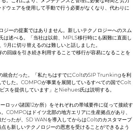
きる。これにより、メンテナンスと管理に必要な時間と労力
ードウェアを使用して手動で行う必要がなくなり、代わりに
クノロジーの提案ではありません。新しいテクノロジーへのスム
es氏は述べる。「当社は以前、MPLS移行時にも困難に直面し
、9月に切り替えるのは難しいと話しました。
既存の回線を引き続き利用することで移行が容易になることを
統合だった。「私たちはすでにColtのSIP Trunkingを利
した。COMPOが事業を展開しているすべての国でColt
ビスを提供しています」とNiehues氏は説明する。
のヨーロッパ諸国12か所）をそれぞれの帯域要件に従って接続す
。COMPOはドイツ北部の地方エリアに生産拠点があり、
ったが、SD WANを導入してからはColtのカスタマープ
拠点も新しいテクノロジーの恩恵を受けることができるよう