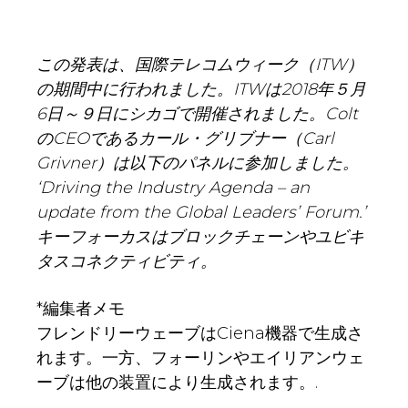
この発表は、国際テレコムウィーク（ITW）
の期間中に行われました。ITWは2018年５月
6日～９日にシカゴで開催されました。Colt
のCEOであるカール・グリブナー（Carl
Grivner）は以下のパネルに参加しました。
‘Driving the Industry Agenda – an
update from the Global Leaders’ Forum.’
キーフォーカスはブロックチェーンやユビキ
タスコネクティビティ。
*編集者メモ
フレンドリーウェーブはCiena機器で生成さ
れます。一方、フォーリンやエイリアンウェ
ーブは他の装置により生成されます。.