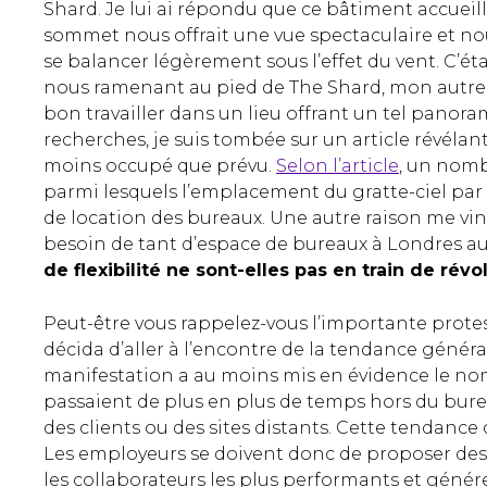
Shard. Je lui ai répondu que ce bâtiment accuei
sommet nous offrait une vue spectaculaire et nou
se balancer légèrement sous l’effet du vent. C’étai
nous ramenant au pied de The Shard, mon autre fill
bon travailler dans un lieu offrant un tel panoram
recherches, je suis tombée sur un article révélan
moins occupé que prévu.
Selon l’article
, un nomb
parmi lesquels l’emplacement du gratte-ciel par r
de location des bureaux. Une autre raison me vint
besoin de tant d’espace de bureaux à Londres au
de flexibilité ne sont-elles pas en train de rév
Peut-être vous rappelez-vous l’importante protes
décida d’aller à l’encontre de la tendance générale
manifestation a au moins mis en évidence le no
passaient de plus en plus de temps hors du bureau
des clients ou des sites distants. Cette tendance
Les employeurs se doivent donc de proposer des m
les collaborateurs les plus performants et générer