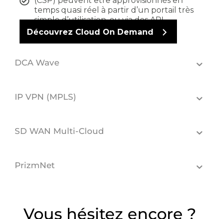
(CSP) peuvent être approvisionnés en
temps quasi réel à partir d’un portail très
simple d’utilisation, ou via des API
Découvrez Cloud On Demand
DCA Wave
IP VPN (MPLS)
SD WAN Multi-Cloud
PrizmNet
Vous hésitez encore ?