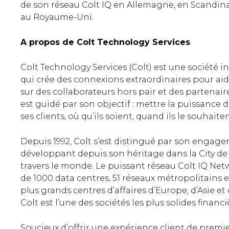
de son réseau Colt IQ en Allemagne, en Scandinav
au Royaume-Uni.
A propos de Colt Technology Services
Colt Technology Services (Colt) est une société 
qui crée des connexions extraordinaires pour aide
sur des collaborateurs hors pair et des partenai
est guidé par son objectif : mettre la puissance 
ses clients, où qu’ils soient, quand ils le souhaite
Depuis 1992, Colt s’est distingué par son engage
développant depuis son héritage dans la City de
travers le monde. Le puissant réseau Colt IQ Netwo
de 1000 data centres, 51 réseaux métropolitains e
plus grands centres d’affaires d’Europe, d’Asie e
Colt est l’une des sociétés les plus solides finan
Soucieux d’offrir une expérience client de premie