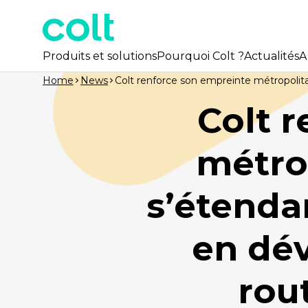
Produits et solutions
Pourquoi Colt ?
Actualités
A
Home
News
Colt renforce son empreinte métropolitai
Colt 
métro
s’étendan
en dé
rou