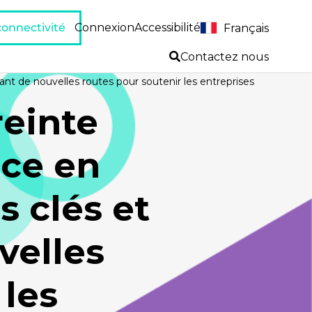
 connectivité
Connexion
Accessibilité
Français
Contactez nous
ant de nouvelles routes pour soutenir les entreprises
reinte
nce en
s clés et
velles
 les