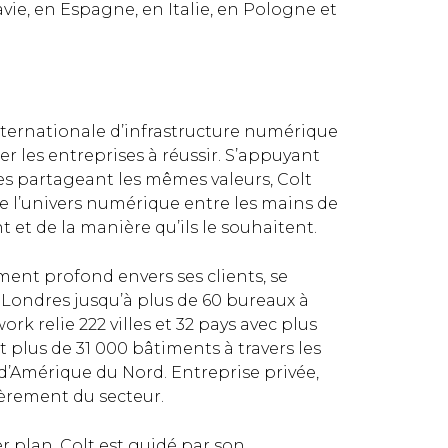
ie, en Espagne, en Italie, en Pologne et
internationale d’infrastructure numérique
r les entreprises à réussir. S’appuyant
res partageant les mêmes valeurs, Colt
de l’univers numérique entre les mains de
nt et de la manière qu’ils le souhaitent.
ment profond envers ses clients, se
 Londres jusqu’à plus de 60 bureaux à
rk relie 222 villes et 32 pays avec plus
t plus de 31 000 bâtiments à travers les
t d’Amérique du Nord. Entreprise privée,
cièrement du secteur.
r plan, Colt est guidé par son