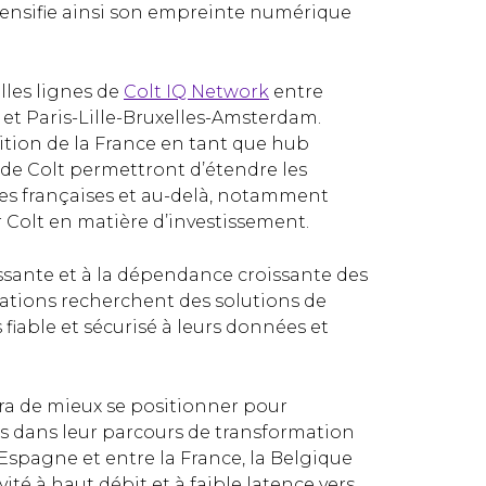
t densifie ainsi son empreinte numérique
les lignes de
Colt IQ Network
entre
et Paris-Lille-Bruxelles-Amsterdam.
sition de la France en tant que hub
 de Colt permettront d’étendre les
les françaises et au-delà, notamment
r Colt en matière d’investissement.
sante et à la dépendance croissante des
isations recherchent des solutions de
fiable et sécurisé à leurs données et
ra de mieux se positionner pour
s dans leur parcours de transformation
l’Espagne et entre la France, la Belgique
ité à haut débit et à faible latence vers