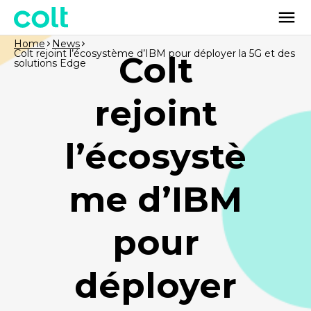
Home
News
Colt rejoint l’écosystème d’IBM pour déployer la 5G et des
Colt
solutions Edge
rejoint
l’écosystè
me d’IBM
pour
déployer