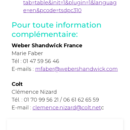
tab=table&init=1&plugin=1&languag
e=en&pcode=tsdpc310
Pour toute information
complémentaire:
Weber Shandwick France
Marie Faber
Tél : 01 47 59 56 46
E-mails :
mfaber@webershandwick.com
Colt
Clémence Nizard
Tél. : 01 70 99 56 21 / 06 61 62 65 59
E-mail :
clemence.nizard@colt.net
c