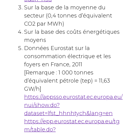
Sur la base de la moyenne du
secteur (0,4 tonnes d’équivalent
CO2 par MWh)
Sur la base des coûts énergétiques
moyens
Données Eurostat sur la
consommation électrique et les
foyers en France, 2011
[Remarque : 1 000 tonnes
d’équivalent pétrole (tep) = 11,63
GW/h]
https://appsso.eurostat.ec.europa.eu/
nui/show.do?
dataset=lfst_hhnhtych&lang=en
https://epp.eurostat.ec.europa.eu/tg
m/table.do?