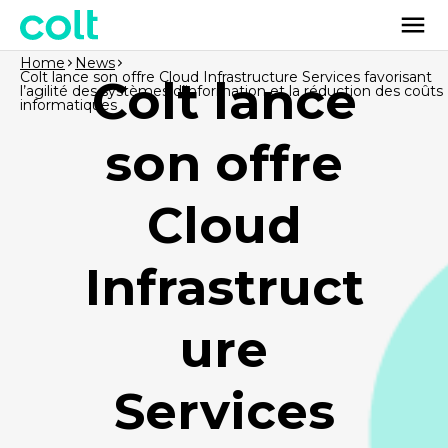
Home
News
Colt lance son offre Cloud Infrastructure Services favorisant
Colt lance
l’agilité des systèmes d’information et la réduction des coûts
informatiques
son offre
Cloud
Infrastruct
ure
Services