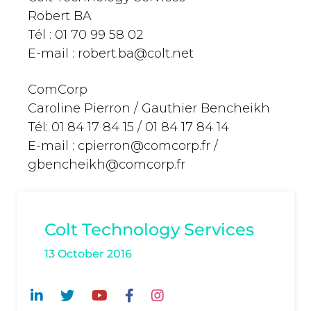
Robert BA
Tél : 01 70 99 58 02
E-mail :
robert.ba@colt.net
ComCorp
Caroline Pierron / Gauthier Bencheikh
Tél: 01 84 17 84 15 / 01 84 17 84 14
E-mail :
cpierron@comcorp.fr
/
gbencheikh@comcorp.fr
Colt Technology Services
13 October 2016