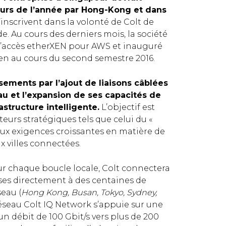
cours de l’année par Hong-Kong et dans
s’inscrivent dans la volonté de Colt de
. Au cours des derniers mois, la société
u l’accès etherXEN pour AWS et inauguré
ien au cours du second semestre 2016.
ements par l’ajout de liaisons câblées
u et l’expansion de ses capacités de
rastructure intelligente.
L’objectif est
eurs stratégiques tels que celui du «
u’aux exigences croissantes en matière de
x villes connectées.
ur chaque boucle locale, Colt connectera
es directement à des centaines de
eau (
Hong Kong, Busan, Tokyo, Sydney,
 réseau Colt IQ Network s’appuie sur une
n débit de 100 Gbit/s vers plus de 200