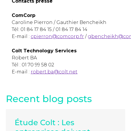
Contacts presse
ComCorp
Caroline Pierron / Gauthier Bencheikh
Tél: 01 84 17 84 15 / 01 84 17 84 14
E-mail :
cpierron@comcorp.fr
/
gbencheikh@com
Colt Technology Services
Robert BA
Tél : 01 70 99 58 02
E-mail :
robert.ba@colt.net
Recent blog posts
Étude Colt : Les