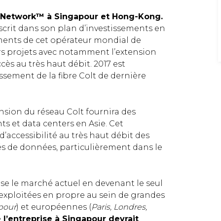
IQ Network™ à Singapour et Hong-Kong.
nscrit dans son plan d’investissements en
sements de cet opérateur mondial de
urs projets avec notamment l’extension
ccès au très haut débit. 2017 est
sement de la fibre Colt de dernière
ension du réseau Colt fournira des
ts et data centers en Asie. Cet
accessibilité au très haut débit des
és de données, particulièrement dans le
rse le marché actuel en devenant le seul
, exploitées en propre au sein de grandes
pour
) et européennes (
Paris, Londres,
l’entreprise à Singapour devrait