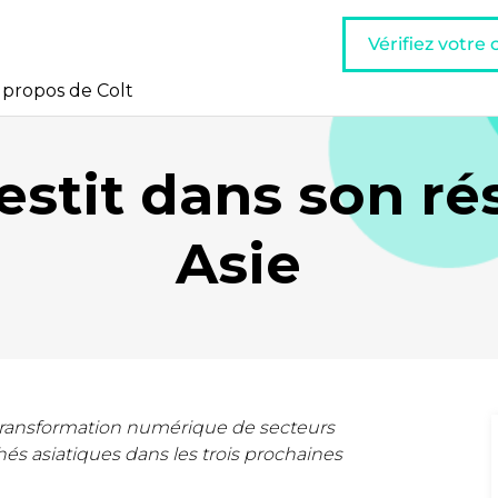
Vérifiez votre
 propos de Colt
vestit dans son r
Asie
 transformation numérique de secteurs
hés asiatiques dans les trois prochaines