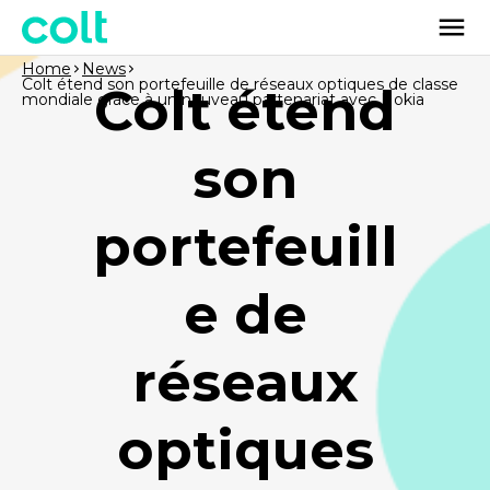
Home
News
Colt étend son portefeuille de réseaux optiques de classe
Colt étend
mondiale grâce à un nouveau partenariat avec Nokia
son
portefeuill
e de
réseaux
optiques