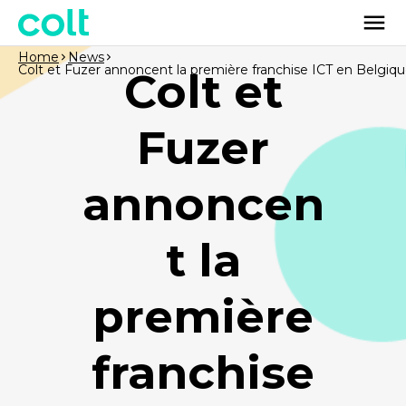
Home
News
Colt et Fuzer annoncent la première franchise ICT en Belgiq
Colt et
Fuzer
annoncen
t la
première
franchise