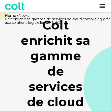
Home
News
Colt enrichit sa gamme de services de cloud computing grâc
Colt
aux solutions logicielles de TIBCO
enrichit sa
gamme
de
services
de cloud