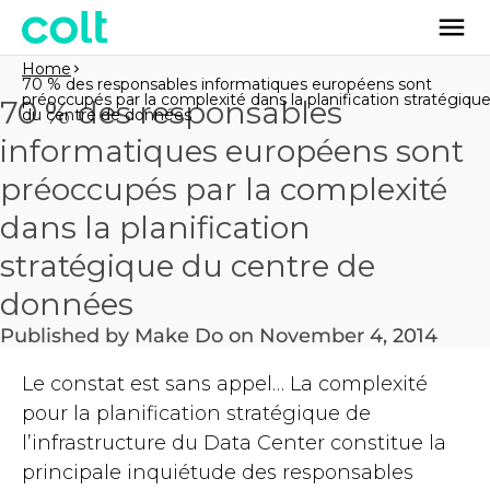
Home
70 % des responsables informatiques européens sont
préoccupés par la complexité dans la planification stratégiqu
70 % des responsables
du centre de données
informatiques européens sont
préoccupés par la complexité
dans la planification
stratégique du centre de
données
Published by Make Do on November 4, 2014
Le constat est sans appel… La complexité
pour la planification stratégique de
l’infrastructure du Data Center constitue la
principale inquiétude des responsables