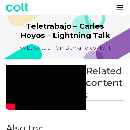
Teletrabajo – Carles
Hoyos – Lightning Talk
<< Back to all On Demand content
Related
content
:
Also try: