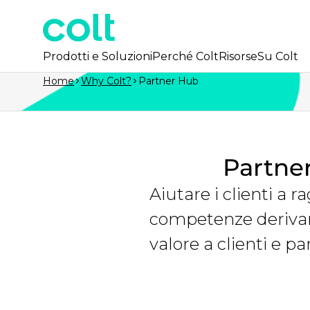
Prodotti e Soluzioni
Perché Colt
Risorse
Su Colt
Home
Why Colt?
Partner Hub
Partner
Aiutare i clienti a r
competenze derivant
valore a clienti e pa