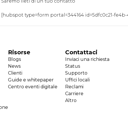
Saremo lieti di un tuo contatto
[hubspot type=form portal=344164 id=5dfc0c21-fe4b-
Risorse
Contattaci
Blogs
Inviaci una richiesta
News
Status
Clienti
Supporto
Guide e whitepaper
Uffici locali
Centro eventi digitale
Reclami
Carriere
Altro
ione