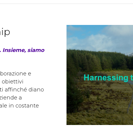
hip
. Insieme, siamo
aborazione e
obiettivi
eti affinché diano
 aziende a
ale in costante