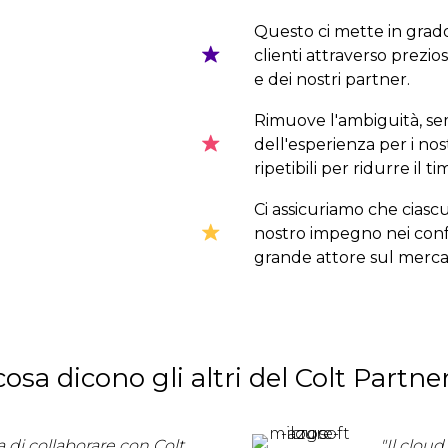
Questo ci mette in grado
clienti attraverso prezio
e dei nostri partner.
Rimuove l'ambiguità, sem
dell'esperienza per i nost
ripetibili per ridurre il 
Ci assicuriamo che ciascun
nostro impegno nei confro
grande attore sul merca
osa dicono gli altri del Colt Partn
di collaborare con Colt
"Il clou