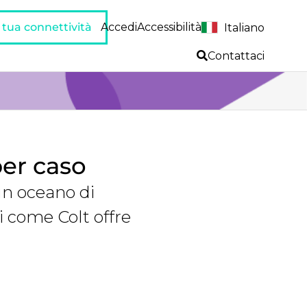
a tua connettività
Accedi
Accessibilità
Italiano
Contattaci
per caso
 un oceano di
i come Colt offre