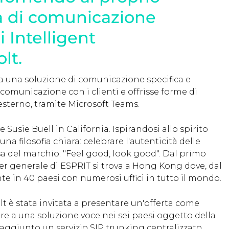
a di comunicazione
i Intelligent
lt.
a una soluzione di comunicazione specifica e
comunicazione con i clienti e offrisse forme di
'esterno, tramite Microsoft Teams.
usie Buell in California. Ispirandosi allo spirito
una filosofia chiara: celebrare l'autenticità delle
sa del marchio: "Feel good, look good". Dal primo
tier generale di ESPRIT si trova a Hong Kong dove, dal
te in 40 paesi con numerosi uffici in tutto il mondo.
lt è stata invitata a presentare un'offerta come
ltre a una soluzione voce nei sei paesi oggetto della
aggiunto un servizio SIP trunking centralizzato.