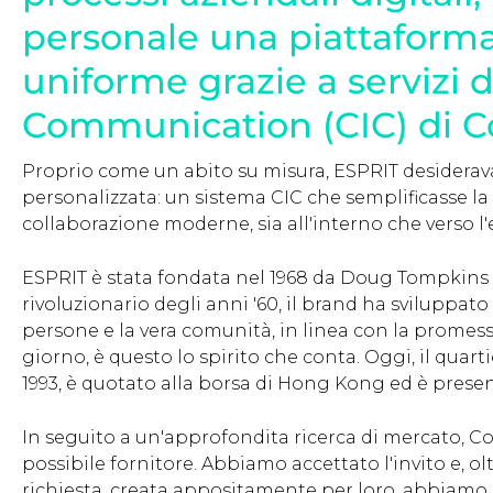
personale una piattaform
uniforme grazie a servizi d
Communication (CIC) di Co
Proprio come un abito su misura, ESPRIT desiderav
personalizzata: un sistema CIC che semplificasse la 
collaborazione moderne, sia all'interno che verso l
ESPRIT è stata fondata nel 1968 da Doug Tompkins e S
rivoluzionario degli anni '60, il brand ha sviluppato 
persone e la vera comunità, in linea con la promes
giorno, è questo lo spirito che conta. Oggi, il quar
1993, è quotato alla borsa di Hong Kong ed è presen
In seguito a un'approfondita ricerca di mercato, Co
possibile fornitore. Abbiamo accettato l'invito e, o
richiesta, creata appositamente per loro, abbiamo 