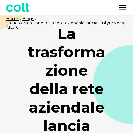
Home
Blogs
La trasformazione della rete aziendale lancia Fintyre verso il
futuro
La
trasforma
zione
della rete
aziendale
lancia