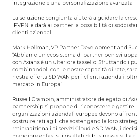
integrazione e una personalizzazione avanzata.
La soluzione congiunta aiuterà a guidare la cresci
IPVPN, e darà ai partner la possibilità di soddis
clienti aziendali.
Mark Hollman, VP Partner Development and Succe
“Abbiamo un ecosistema di partner ben sviluppa
con Axians è un ulteriore tassello. Sfruttando i pu
combinandoli con le nostre capacità di rete, sar
nostra offerta SD WAN per i clienti aziendali, olt
mercato in Europa”.
Russell Crampin, amministratore delegato di Axia
partnership si propone di riconoscere e gestire 
organizzazioni aziendali europee devono affront
costruire reti agili che sostengano le loro strateg
reti tradizionali ai servizi Cloud e SD-WAN, i d
maggiore enfasi sui risultati di business e sulla r