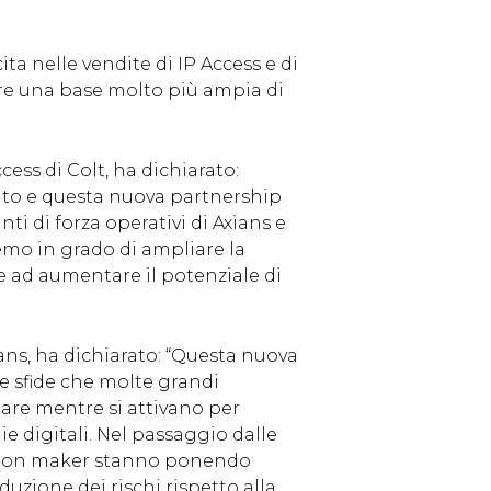
ta nelle vendite di IP Access e di
fare una base molto più ampia di
ss di Colt, ha dichiarato:
to e questa nuova partnership
nti di forza operativi di Axians e
emo in grado di ampliare la
re ad aumentare il potenziale di
ns, ha dichiarato: “Questa nuova
le sfide che molte grandi
are mentre si attivano per
ie digitali. Nel passaggio dalle
ecision maker stanno ponendo
iduzione dei rischi rispetto alla