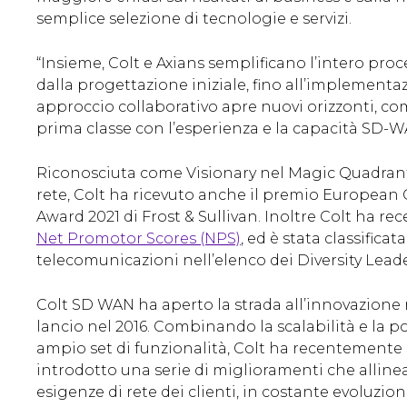
semplice selezione di tecnologie e servizi.
“Insieme, Colt e Axians semplificano l’intero pro
dalla progettazione iniziale, fino all’implementa
approccio collaborativo apre nuovi orizzonti, co
prima classe con l’esperienza e la capacità SD-WA
Riconosciuta come Visionary nel Magic Quadrant d
rete, Colt ha ricevuto anche il premio Europea
Award 2021 di Frost & Sullivan. Inoltre Colt ha re
Net Promotor Scores (NPS)
, ed è stata classifica
telecomunicazioni nell’elenco dei Diversity Leade
Colt SD WAN ha aperto la strada all’innovazione n
lancio nel 2016. Combinando la scalabilità e la p
ampio set di funzionalità, Colt ha recentemente
introdotto una serie di miglioramenti che alline
esigenze di rete dei clienti, in costante evoluzion