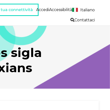
a tua connettività
Accedi
Accessibilità
Italiano
Contattaci
s sigla
xians