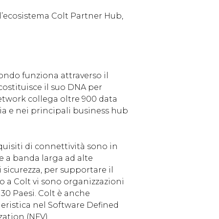
ll’ecosistema Colt Partner Hub,
ondo funziona attraverso il
costituisce il suo DNA per
Network collega oltre 900 data
sia e nei principali business hub
isiti di connettività sono in
e a banda larga ad alte
sicurezza, per supportare il
no a Colt vi sono organizzazioni
i 30 Paesi. Colt è anche
eristica nel Software Defined
ation (NFV).