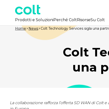
Prodotti e Soluzioni
Perché Colt
Risorse
Su Colt
Home
News
Colt Technology Services sigla una part
Colt Te
una p
La collaborazione rafforza l’offerta SD WAN di Colt 
in Europa