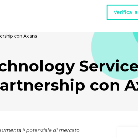
Verifica l
nership con Axians
chnology Service
artnership con A
e aumenta il potenziale di mercato