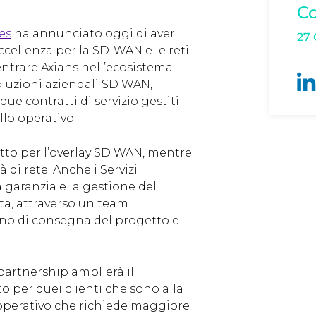
Co
es
ha annunciato oggi di aver
27 
ccellenza per la SD-WAN e le reti
ntrare Axians nell’ecosistema
 soluzioni aziendali SD WAN,
ue contratti di servizio gestiti
lo operativo.
ratto per l’overlay SD WAN, mentre
à di rete. Anche i Servizi
a garanzia e la gestione del
ata, attraverso un team
iano di consegna del progetto e
 partnership amplierà il
o per quei clienti che sono alla
o operativo che richiede maggiore