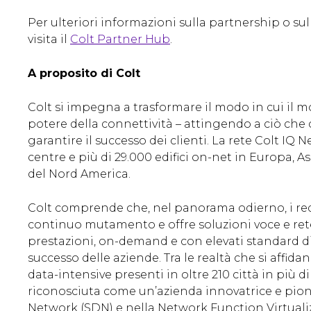
Per ulteriori informazioni sulla partnership o su
visita il
Colt Partner Hub
.
A proposito di Colt
Colt si impegna a trasformare il modo in cui il m
potere della connettività – attingendo a ciò che 
garantire il successo dei clienti. La rete Colt IQ 
centre e più di 29.000 edifici on-net in Europa, A
del Nord America.
Colt comprende che, nel panorama odierno, i requ
continuo mutamento e offre soluzioni voce e ret
prestazioni, on-demand e con elevati standard di 
successo delle aziende. Tra le realtà che si affida
data-intensive presenti in oltre 210 città in più d
riconosciuta come un’azienda innovatrice e pion
Network (SDN) e nella Network Function Virtualiz