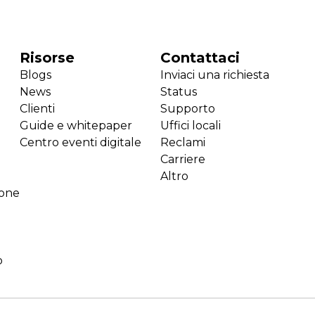
Risorse
Contattaci
Blogs
Inviaci una richiesta
News
Status
Clienti
Supporto
Guide e whitepaper
Uffici locali
Centro eventi digitale
Reclami
Carriere
Altro
ione
o