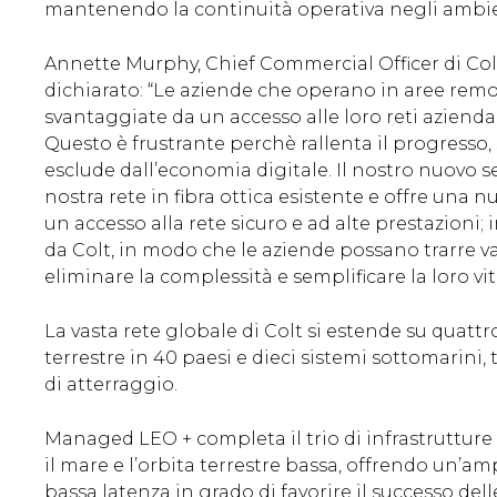
mantenendo la continuità operativa negli ambienti
Annette Murphy, Chief Commercial Officer di Col
dichiarato: “Le aziende che operano in aree remot
svantaggiate da un accesso alle loro reti aziendal
Questo è frustrante perchè rallenta il progresso, 
esclude dall’economia digitale. Il nostro nuovo 
nostra rete in fibra ottica esistente e offre una
un accesso alla rete sicuro e ad alte prestazioni
da Colt, in modo che le aziende possano trarre v
eliminare la complessità e semplificare la loro vit
La vasta rete globale di Colt si estende su quatt
terrestre in 40 paesi e dieci sistemi sottomarini, 
di atterraggio.
Managed LEO + completa il trio di infrastrutture di
il mare e l’orbita terrestre bassa, offrendo un’amp
bassa latenza in grado di favorire il successo dell