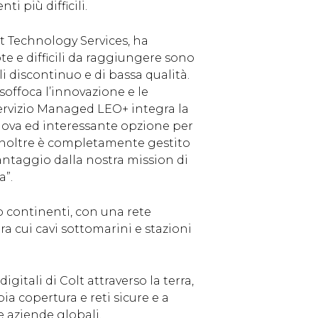
 più difficili.
t Technology Services, ha
e e difficili da raggiungere sono
i discontinuo e di bassa qualità.
soffoca l’innovazione e le
servizio Managed LEO+ integra la
 nuova ed interessante opzione per
; inoltre è completamente gestito
antaggio dalla nostra mission di
a”.
ro continenti, con una rete
tra cui cavi sottomarini e stazioni
gitali di Colt attraverso la terra,
ia copertura e reti sicure e a
e aziende globali.