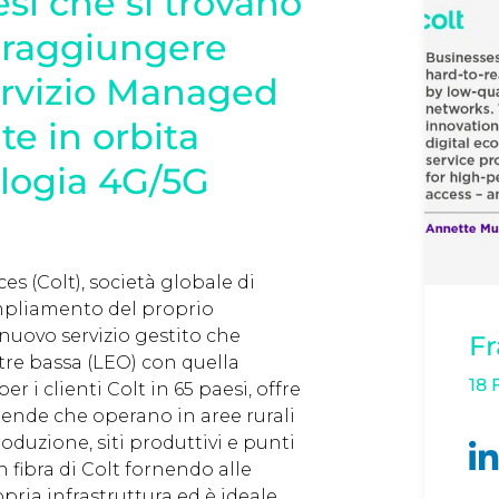
esi che si trovano
da raggiungere
ervizio Managed
te in orbita
ologia 4G/5G
es (Colt), società globale di
ampliamento del proprio
uovo servizio gestito che
F
stre bassa (LEO) con quella
18 
 i clienti Colt in 65 paesi, offre
iende che operano in aree rurali
roduzione, siti produttivi e punti
n fibra di Colt fornendo alle
pria infrastruttura ed è ideale