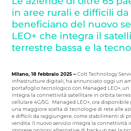
Le aziende di oltre 65 pa
in aree rurali e difficili 
beneficiano del nuovo s
LEO+ che integra il satelli
terrestre bassa e la tecn
Milano, 18 febbraio 2025 –
Colt Technology Servic
infrastrutture digitali, ha annunciato oggi un 
portafoglio tecnologico con Managed LEO+, un n
integra la connettività satellitare in orbita terre
cellulare 4G/5G. Managed LEO+, ora disponibile per
una maggiore scelta di tecnologie di rete alle az
e difficili da raggiungere, come stabilimenti di p
vendita. Il nuovo servizio integra la connettività i
imprese opzioni alternative di back-up per la pro