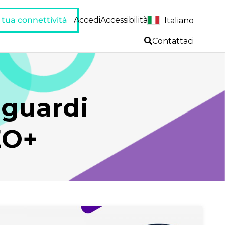
a tua connettività
Accedi
Accessibilità
Italiano
Contattaci
aguardi
EO+