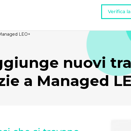
Verifica l
 a Managed LEO+
ggiunge nuovi tr
zie a Managed L