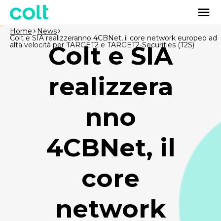
Home
News
Colt e SIA realizzeranno 4CBNet, il core network europeo ad
alta velocità per TARGET2 e TARGET2-Securities (T2S)
Colt e SIA
realizzera
nno
4CBNet, il
core
network