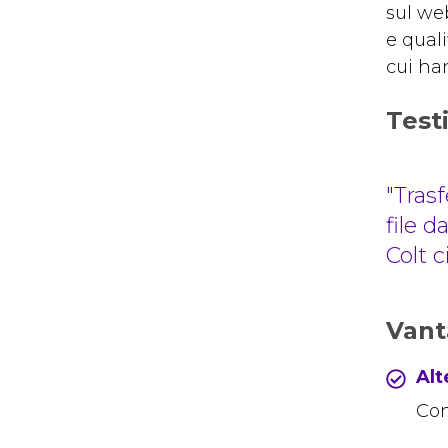
sul web
e quali
cui ha
Test
Trasf
file d
Colt c
Vant
Alt
Con