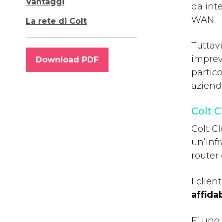
Vantaggi
da int
WAN.
La rete di Colt
Tuttavi
imprev
Download PDF
partic
aziend
Colt C
Colt C
un’infr
router 
I clie
affidab
E’ uno 