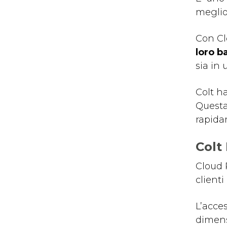
meglio
Con Cl
loro b
sia in 
Colt h
Questa 
rapida
Colt
Cloud P
clienti
L’acce
dimens