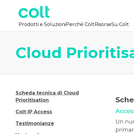
Prodotti e Soluzioni
Perché Colt
Risorse
Su Colt
Cloud Prioritis
Scheda tecnica di Cloud
Sche
Prioritisation
Access
Colt IP Access
Un num
Testimonianze
primari