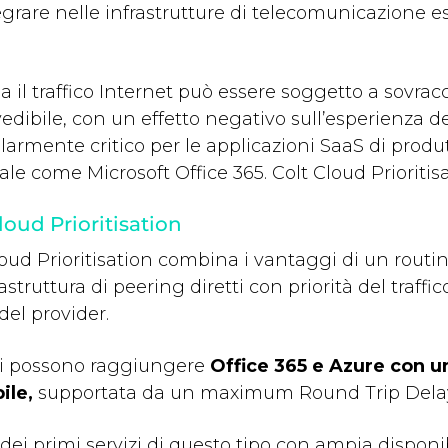
egrare nelle infrastrutture di telecomunicazione e
a il traffico Internet può essere soggetto a sovrac
edibile, con un effetto negativo sull’esperienza de
olarmente critico per le applicazioni SaaS di prod
ale come Microsoft Office 365. Colt Cloud Prioriti
loud Prioritisation
loud Prioritisation combina i vantaggi di un routi
astruttura di peering diretti con priorità del traffico
del provider.
nti possono raggiungere
Office
365 e Azure con u
ile,
supportata da un maximum Round Trip Delay 
dei primi servizi di questo tipo con ampia disponi