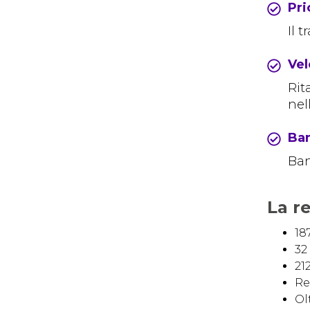
Pri
Il 
Vel
Rit
nel
Ban
Ban
La re
18
32
21
Re
Ol