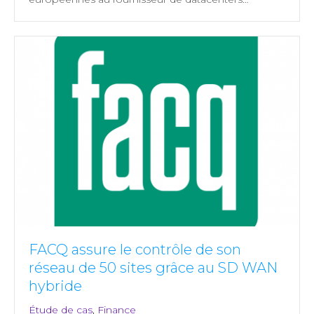
FACQ assure le contrôle de son
réseau de 50 sites grâce au SD WAN
hybride
Étude de cas
,
Finance