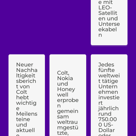
e mit
LEO-
Satellit
en und
Unterse
ekabel
n
Neuer
Jedes
Nachha
fünfte
Colt,
ltigkeit
weltwei
Nokia
sberich
t tätige
und
t von
Untern
Honey
Colt
ehmen
well
hebt
investie
erprobe
wichtig
rt
n
e
jährlich
gemein
Meilens
rund
sam
teine
750.00
weltrau
und
0 US-
mgestü
aktuell
Dollar
tzte,
e
oder