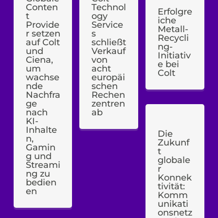
Conten
Technol
Erfolgre
t
ogy
iche
Provide
Service
Metall-
r setzen
s
Recycli
auf Colt
schließt
ng-
und
Verkauf
Initiativ
Ciena,
von
e bei
um
acht
Colt
wachse
europäi
nde
schen
Nachfra
Rechen
ge
zentren
nach
ab
KI-
Inhalte
Die
n,
Zukunf
Gamin
t
g und
globale
Streami
r
ng zu
Konnek
bedien
tivität:
en
Komm
unikati
onsnetz