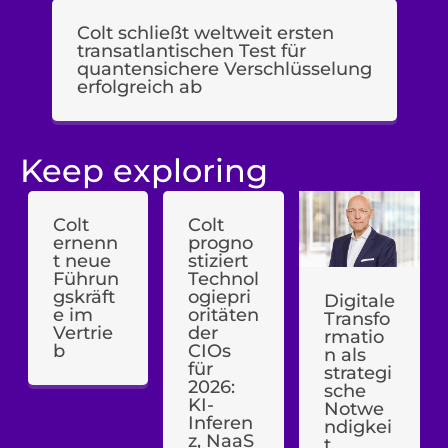
Colt schließt weltweit ersten
transatlantischen Test für
quantensichere Verschlüsselung
erfolgreich ab
Keep exploring
Colt
Colt
ernenn
progno
t neue
stiziert
Führun
Technol
gskräft
ogiepri
Digitale
e im
oritäten
Transfo
Vertrie
der
rmatio
b
CIOs
n als
für
strategi
2026:
sche
KI-
Notwe
Inferen
ndigkei
z, NaaS
t