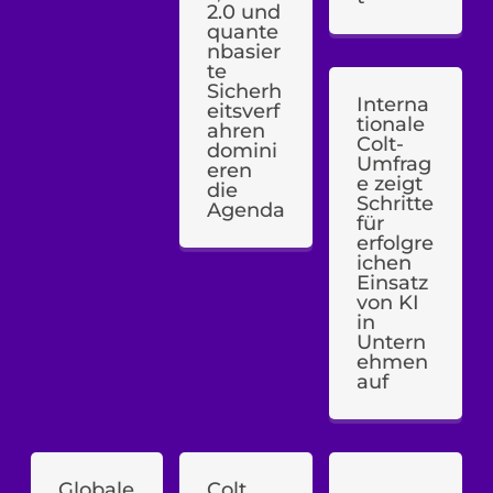
2.0 und
quante
nbasier
te
Sicherh
Interna
eitsverf
tionale
ahren
Colt-
domini
Umfrag
eren
e zeigt
die
Schritte
Agenda
für
erfolgre
ichen
Einsatz
von KI
in
Untern
ehmen
auf
Globale
Colt