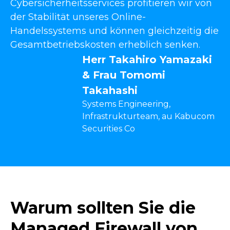
Cybersicherheitsservices profitieren wir von
der Stabilität unseres Online-
Handelssystems und können gleichzeitig die
Gesamtbetriebskosten erheblich senken.
Herr Takahiro Yamazaki
& Frau Tomomi
Takahashi
Systems Engineering,
Infrastrukturteam, au Kabucom
Securities Co
Warum sollten Sie die
Managed Firewall von