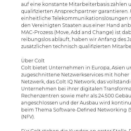
auf eine konstante Mitarbeiterbasis zählen 
qualifizierten Ansprechpartner garantieren.
einheitliche Telekommunikationslösungen m
den Vereinigten Staaten aus einer Hand an
MAC-Prozess (Move, Add and Change) ist dabe
reibungslos abläuft, haben wir Anfang des 
zusätzlichen technisch qualifizierten Mitarbe
Über Colt
Colt bietet Unternehmen in Europa, Asien 
zugeschnittene Netzwerkservices mit hoher B
Netzwerk, das Colt IQ Network, das vollständig
Unternehmen bei ihrer digitalen Transformat
Rechenzentren sowie mehr als 24.500 Gebäud
angeschlossen und der Ausbau wird kontinuie
beim Thema Software-Defined Networking (S
(NFV).