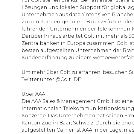
Für Colt stehen die Kunden an erster Stelle
Lösungen und lokalen Support für global 
Unternehmen aus datenintensiven Branchen 
Zu den Kunden gehören 18 der 25 führenden
führenden Unternehmen der Telekommunikati
Darüber hinaus arbeitet Colt mit mehr als 
Zentralbanken in Europa zusammen. Colt ist i
besten aufgestellten Unternehmen der Branch
Kundenerfahrung zu einem wettbewerbsfähi
Um mehr über Colt zu erfahren, besuchen Sie 
Twitter unter @Colt_DE.
Über AAA
Die AAA Sales & Management GmbH ist eine 
internationalen Telekommunikationslösunge
Konzerne. Das Unternehmen hat seinen Firm
Kanton Zug in Baar, Schweiz. Durch die eng
aufgestellten Carrier ist AAA in der Lage, m