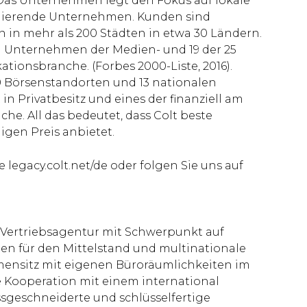
. Das Unternehmen legt den Fokus auf lokale
agierende Unternehmen. Kunden sind
in mehr als 200 Städten in etwa 30 Ländern.
 Unternehmen der Medien- und 19 der 25
onsbranche. (Forbes 2000-Liste, 2016).
50 Börsenstandorten und 13 nationalen
n Privatbesitz und eines der finanziell am
e. All das bedeutet, dass Colt beste
gen Preis anbietet.
legacy.colt.net/de oder folgen Sie uns auf
Vertriebsagentur mit Schwerpunkt auf
n für den Mittelstand und multinationale
ensitz mit eigenen Büroräumlichkeiten im
e Kooperation mit einem international
assgeschneiderte und schlüsselfertige