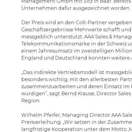
Management GmbH mit Sitz in Baar. Bereits 
Unternehmen dafür ausgezeichnet worden.
Der Preis wird an den Colt-Partner vergeben,
Geschäftsergebnisse Mehrwerte schafft und 
massgeblich unterstützt. AAA Sales & Manage
Telekommunikationsmärke in der Schweiz un
einem Jahresumsatz im zweistelligen Million
England und Deutschland konnten weiter
„Das indirekte Vertriebsmodell ist massgeblic
besonders wichtig, mit den allerbesten Par
zusammenzuarbeiten und deren Einsatz im R
würdigen”, sagt Bernd Krause, Director Sale
Region.
Wilhelm Pfeifer, Managing Director AAA Sal
Preisverleihung: „Wir setzen in der Zusamme
langfristige Kooperation unter dem Motto 