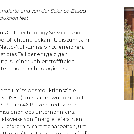
fundierte und von der Science-Based
eduktion fest
 aus Colt Technology Services und
 Verpflichtung bekannt, bis zum Jahr
 Netto-Null-Emission zu erreichen.
st dies Teil der ehrgeizigen
 zu einer kohlenstofffreien
stehender Technologien zu
ierte Emissionsreduktionsziele
tive (SBTi) anerkannt wurden. Colt
 2030 um 46 Prozent reduzieren.
Emissionen des Unternehmens,
ielsweise von Energielieferanten.
Zulieferern zusammenarbeiten, um
tte signifikant zu senken, damit die