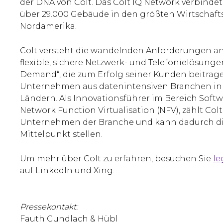
der DNA von Colt. Das Colt IQ Network verbind
über 29.000 Gebäude in den größten Wirtschafts
Nordamerika.
Colt versteht die wandelnden Anforderungen an 
flexible, sichere Netzwerk- und Telefonielösung
Demand“, die zum Erfolg seiner Kunden beitra
Unternehmen aus datenintensiven Branchen in ü
Ländern. Als Innovationsführer im Bereich Soft
Network Function Virtualisation (NFV), zählt Colt
Unternehmen der Branche und kann dadurch die
Mittelpunkt stellen.
Um mehr über Colt zu erfahren, besuchen Sie
le
auf LinkedIn und Xing.
Pressekontakt:
Fauth Gundlach & Hübl