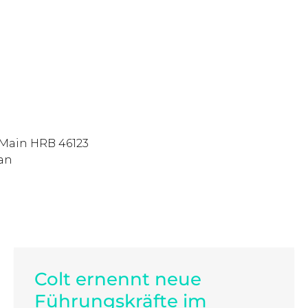
/Main HRB 46123
man
Colt ernennt neue
Führungskräfte im