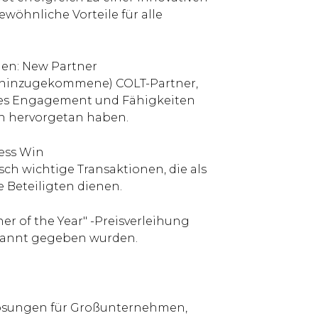
öhnliche Vorteile für alle
en: New Partner
8 hinzugekommene) COLT-Partner,
rkes Engagement und Fähigkeiten
n hervorgetan haben.
ess Win
ch wichtige Transaktionen, die als
e Beteiligten dienen.
r of the Year" -Preisverleihung
kannt gegeben wurden.
-Lösungen für Großunternehmen,