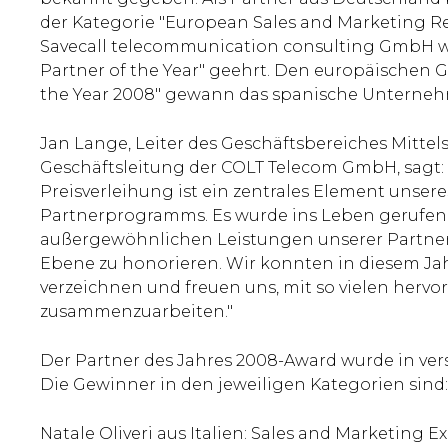
der Kategorie "European Sales and Marketing Res
Savecall telecommunication consulting GmbH w
Partner of the Year" geehrt. Den europäischen 
the Year 2008" gewann das spanische Unterneh
Jan Lange, Leiter des Geschäftsbereiches Mittel
Geschäftsleitung der COLT Telecom GmbH, sagt: "
Preisverleihung ist ein zentrales Element unse
Partnerprogramms. Es wurde ins Leben gerufen,
außergewöhnlichen Leistungen unserer Partner 
Ebene zu honorieren. Wir konnten in diesem Ja
verzeichnen und freuen uns, mit so vielen herv
zusammenzuarbeiten."
Der Partner des Jahres 2008-Award wurde in ve
Die Gewinner in den jeweiligen Kategorien sind:
Natale Oliveri aus Italien: Sales and Marketing 