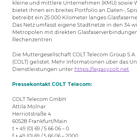
kleine und mittlere Unternehmen (KMU) sowie 
bietet ihnen ein breites Portfolio an Daten-, S
betreibt ein 25.000 Kilometer langes Glasfasernet
Das Netz umfasst eigene Stadtnetze in den 34 w
Metropolen mit direkten Glasfaserverbindungen
Rechenzentren.
Die Muttergesellschaft COLT Telecom Group S.A.
(COLT) gelistet. Mehr Informationen über das 
Dienstleistungen unter
https://legacy.colt.net
Pressekontakt COLT Telecom:
COLT Telecom GmbH
Attila Molnar
Herriotstraße 4
60528 Frankfurt/Main
t + 49 (0) 69 / 5 66 06 – 0
f + 49 (0) 69 / 5 66 06 – 2000