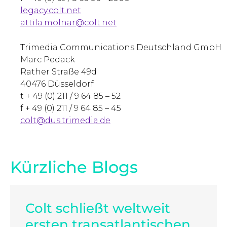
legacy.colt.net
attila.molnar@colt.net
Trimedia Communications Deutschland GmbH
Marc Pedack
Rather Straße 49d
40476 Düsseldorf
t + 49 (0) 211 / 9 64 85 – 52
f + 49 (0) 211 / 9 64 85 – 45
colt@dus.trimedia.de
Kürzliche Blogs
Colt schließt weltweit
ersten transatlantischen