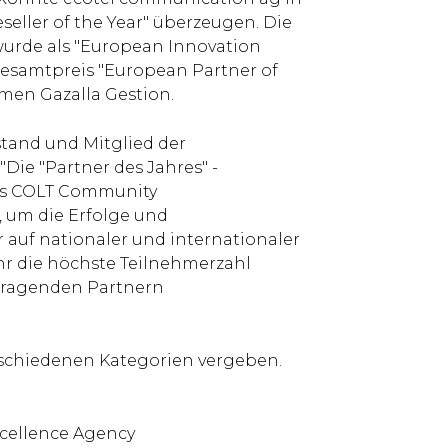
eller of the Year" überzeugen. Die
urde als "European Innovation
Gesamtpreis "European Partner of
men Gazalla Gestion.
stand und Mitglied der
Die "Partner des Jahres" -
res COLT Community
 um die Erfolge und
auf nationaler und internationaler
hr die höchste Teilnehmerzahl
orragenden Partnern
rschiedenen Kategorien vergeben.
Excellence Agency