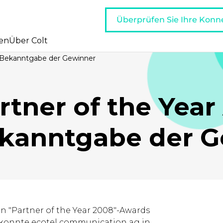
Überprüfen Sie Ihre Konne
en
Über Colt
: Bekanntgabe der Gewinner
rtner of the Yea
ekanntgabe der 
 "Partner of the Year 2008"-Awards
 konnte ecotel communication ag in