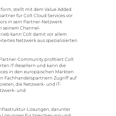
tform, stellt mit dem Value Added
artner für Colt Cloud Services vor.
ors in sein Partner-Netzwerk
n seinem Channel-
rieb kann Colt damit vor allem
eitertes Netzwerk aus spezialisierten
Partner-Community profitiert Colt
erten IT-Resellern und kann die
ices in den europäischen Märkten
en Fachhandelspartnern Zugriff auf
ieten, die Netzwerk- und IT-
etzwerk- und
nfrastruktur-Lösungen, darunter
e Lösungen für Speicherung und