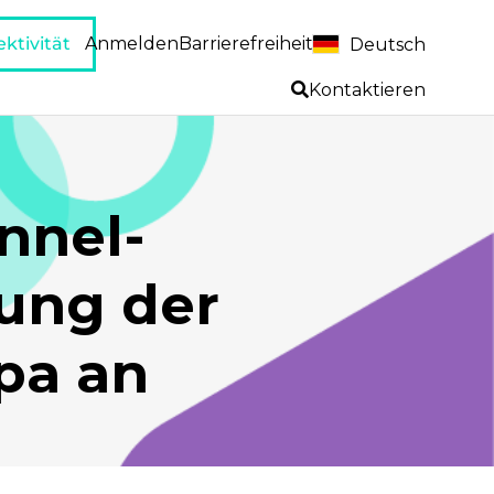
ktivität
Anmelden
Barrierefreiheit
Deutsch
Kontaktieren
nnel-
tung der
pa an