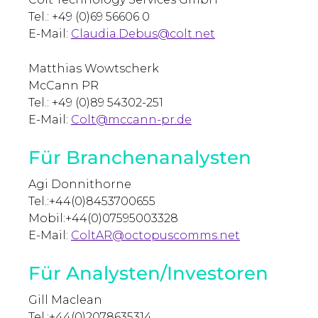
Tel.: +49 (0)69 56606 0
E-Mail:
Claudia.Debus@colt.net
Matthias Wowtscherk
McCann PR
Tel.: +49 (0)89 54302-251
E-Mail:
Colt@mccann-pr.de
Für Branchenanalysten
Agi Donnithorne
Tel.:+44(0)8453700655
Mobil:+44(0)07595003328
E-Mail:
ColtAR@octopuscomms.net
Für Analysten/Investoren
Gill Maclean
Tel.:+44(0)2078635314