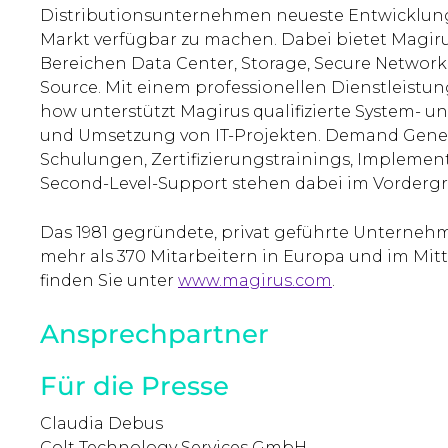
Distributionsunternehmen neueste Entwicklunge
Markt verfügbar zu machen. Dabei bietet Magir
Bereichen Data Center, Storage, Secure Network
Source. Mit einem professionellen Dienstleistu
how unterstützt Magirus qualifizierte System- 
und Umsetzung von IT-Projekten. Demand Genera
Schulungen, Zertifizierungstrainings, Implemen
Second-Level-Support stehen dabei im Vorderg
Das 1981 gegründete, privat geführte Unternehme
mehr als 370 Mitarbeitern in Europa und im Mit
finden Sie unter
www.magirus.com
.
Ansprechpartner
Für die Presse
Claudia Debus
Colt Technology Services GmbH