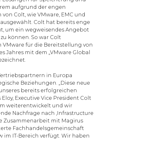
erem aufgrund der engen
 von Colt, wie VMware, EMC und
 ausgewählt. Colt hat bereits enge
t, um ein wegweisendes Angebot
 zu können. So war Colt
n VMware für die Bereitstellung von
es Jahres mit dem „VMware Global
ezeichnet.
 Vertriebspartnern in Europa
tegische Beziehungen. „Diese neue
unseres bereits erfolgreichen
loy, Executive Vice President Colt
m weiterentwickelt und wir
nde Nachfrage nach ‚Infrastructure
ere Zusammenarbeit mit Magirus
iterte Fachhandelsgemeinschaft
 im IT-Bereich verfügt. Wir haben