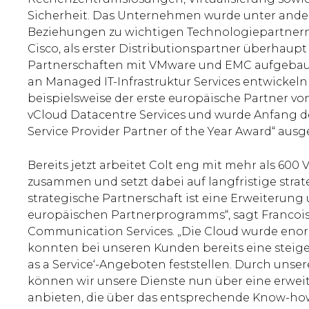
Sicherheit. Das Unternehmen wurde unter and
Beziehungen zu wichtigen Technologiepartnern
Cisco, als erster Distributionspartner überhaupt
Partnerschaften mit VMware und EMC aufgebau
an Managed IT-Infrastruktur Services entwickeln
beispielsweise der erste europäische Partner vo
vCloud Datacentre Services und wurde Anfang d
Service Provider Partner of the Year Award“ ausg
Bereits jetzt arbeitet Colt eng mit mehr als 600
zusammen und setzt dabei auf langfristige stra
strategische Partnerschaft ist eine Erweiterung 
europäischen Partnerprogramms“, sagt Francois E
Communication Services. „Die Cloud wurde enor
konnten bei unseren Kunden bereits eine steige
as a Service‘-Angeboten feststellen. Durch uns
können wir unsere Dienste nun über eine erwe
anbieten, die über das entsprechende Know-how