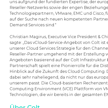
uns aufgrund der fundierten Expertise, der eur
Reseller-Netzwerks sowie der engen Beziehunge
Technologiepartnern, VMware, EMC und Cisco, fü
auf der Suche nach neuen kompetenten Partnern
Demand Services sind.“
Christian Magirus, Executive Vice President & Ch
sagte: „Das vCloud-Service-Angebot von Colt ist 
unserer Cloud Services Strategie für den Chann
Reseller-Partner umgehend mit der Erstellung v
Angeboten basierend auf der Colt Infrastruktur 
Partnerschaft spielt eine Pionierrolle für die D
Hinblick auf die Zukunft des Cloud Computing.
dabei sehr naheliegend, da nicht nur das europ
unserem passt. Die Cloud-basierten Rechenzentr
Computing Environment (VCE) Plattform von VM
Technologien, die wir bereits in der gesamten 
Über Colt