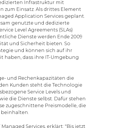
zierten Infrastruktur mit
 zum Einsatz. Als drittes Element
naged Application Services geplant.
sam genutzte und dedizierte
rvice Level Agreements (SLAs)
ämtliche Dienste werden Ende 2009
tät und Sicherheit bieten. So
ategie und können sich auf ihr
eit haben, dass ihre IT-Umgebung
rage- und Rechenkapazitäten die
r den Kunden steht die Technologie
ngsbezogene Service Levels und
wie die Dienste selbst. Dafür stehen
sse zugeschnittene Preismodelle, die
 beinhalten.
naged Services, erklärt: "Bis jetzt