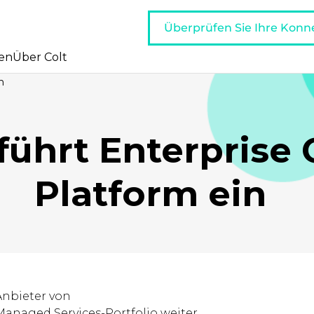
Überprüfen Sie Ihre Konne
en
Über Colt
n
führt Enterprise 
Platform ein
Anbieter von
anaged Services-Portfolio weiter