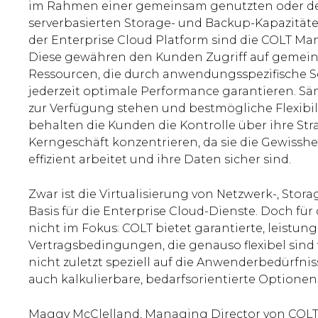
im Rahmen einer gemeinsam genutzten oder dedi
serverbasierten Storage- und Backup-Kapazitäten
der Enterprise Cloud Platform sind die COLT Ma
Diese gewähren den Kunden Zugriff auf gemein
Ressourcen, die durch anwendungsspezifische Se
jederzeit optimale Performance garantieren. S
zur Verfügung stehen und bestmögliche Flexibili
behalten die Kunden die Kontrolle über ihre Str
Kerngeschäft konzentrieren, da sie die Gewissh
effizient arbeitet und ihre Daten sicher sind.
Zwar ist die Virtualisierung von Netzwerk-, Sto
Basis für die Enterprise Cloud-Dienste. Doch fü
nicht im Fokus: COLT bietet garantierte, leistu
Vertragsbedingungen, die genauso flexibel sind 
nicht zuletzt speziell auf die Anwenderbedürfni
auch kalkulierbare, bedarfsorientierte Optionen
Maggy McClelland, Managing Director von COLT Ma