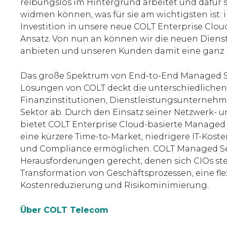
reibungslos im Hintergrund arbeitet und dafür s
widmen können, was für sie am wichtigsten ist: 
Investition in unsere neue COLT Enterprise Clo
Ansatz. Von nun an können wir die neuen Diens
anbieten und unseren Kunden damit eine ganz 
Das große Spektrum von End-to-End Managed Ser
Lösungen von COLT deckt die unterschiedlichen
Finanzinstitutionen, Dienstleistungsunterneh
Sektor ab. Durch den Einsatz seiner Netzwerk-
bietet COLT Enterprise Cloud-basierte Managed 
eine kürzere Time-to-Market, niedrigere IT-Koste
und Compliance ermöglichen. COLT Managed Se
Herausforderungen gerecht, denen sich CIOs ste
Transformation von Geschäftsprozessen, eine flex
Kostenreduzierung und Risikominimierung.
Über COLT Telecom