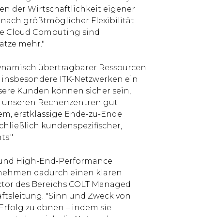
en der Wirtschaftlichkeit eigener
ach größtmöglicher Flexibilität
se Cloud Computing sind
ätze mehr."
z dynamisch übertragbarer Ressourcen
d insbesondere ITK-Netzwerken ein
Unsere Kunden können sicher sein,
n unseren Rechenzentren gut
em, erstklassige Ende-zu-Ende
hließlich kundenspezifischer,
ts."
t und High-End-Performance
rnehmen dadurch einen klaren
ector des Bereichs COLT Managed
äftsleitung. "Sinn und Zweck von
Erfolg zu ebnen – indem sie