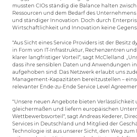
mussten CIOs ständig die Balance halten zwisch
Ressourcen und dem Bedarf des Unternehmens n
und ständiger Innovation. Doch durch Enterpri
Wirtschaftlichkeit und Innovation keine Gegens
"Aus Sicht eines Service Providers ist der Besit
in Form von IT-Infrastruktur, Rechenzentren un
klarer langfristiger Vorteil“, sagt McClelland. „
dass ihre sensiblen Daten und Anwendungen i
aufgehoben sind. Das Netzwerk erlaubt uns zud
Management-Kapazitäten bereitzustellen – einsc
relevanter Ende-zu-Ende Service Level Agreemen
"Unsere neuen Angebote bieten Verlässlichkei
gleichermaßen und liefern europäischen Unte
Wettbewerbsvorteil", sagt Andreas Kederer, Dir
Services in Deutschland und Mitglied der Gesch
Technologie ist aus unserer Sicht, den Weg zum 