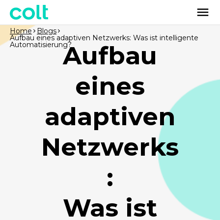
Home
Blogs
Aufbau eines adaptiven Netzwerks: Was ist intelligente
Automatisierung?
Aufbau
eines
adaptiven
Netzwerks
:
Was ist