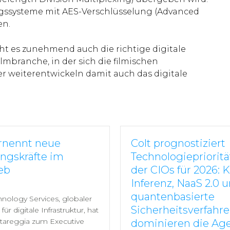
gungssysteme mit AES-Verschlüsselung (Advanced
en.
cht es zunehmend auch die richtige digitale
Filmbranche, in der sich die filmischen
r weiterentwickeln damit auch das digitale
ernennt neue
Colt prognostiziert
ngskräfte im
Technologiepriorit
eb
der CIOs für 2026: K
Inferenz, NaaS 2.0 
quantenbasierte
hnology Services, globaler
Sicherheitsverfahr
für digitale Infrastruktur, hat
tareggia zum Executive
dominieren die Ag