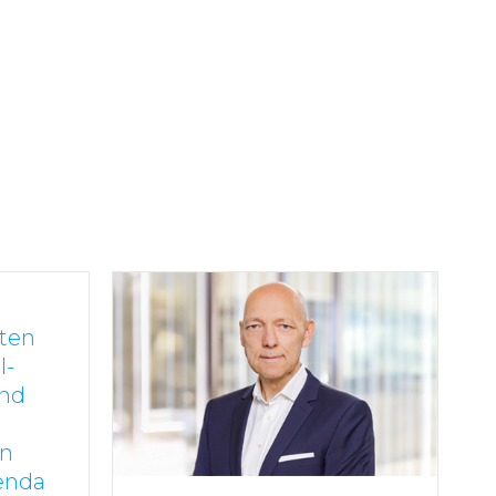
äten
I-
und
en
enda