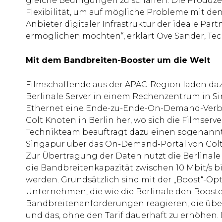
gleiche Bedingungen zu schaffen. Die Produze
Flexibilität, um auf mögliche Probleme mit den 
Anbieter digitaler Infrastruktur der ideale Part
ermöglichen möchten“, erklärt Ove Sander, Techn
Mit dem Bandbreiten-Booster um die Welt
Filmschaffende aus der APAC-Region laden daz
Berlinale Server in einem Rechenzentrum in Sin
Ethernet eine Ende-zu-Ende-On-Demand-Ver
Colt Knoten in Berlin her, wo sich die Filmserve
Technikteam beauftragt dazu einen sogenann
Singapur über das On-Demand-Portal von Colt,
Zur Übertragung der Daten nutzt die Berlinal
die Bandbreitenkapazität zwischen 10 Mbit/s bis
werden. Grundsätzlich sind mit der „Boost“-Opt
Unternehmen, die wie die Berlinale den Booste
Bandbreitenanforderungen reagieren, die über 
und das, ohne den Tarif dauerhaft zu erhöhen. 