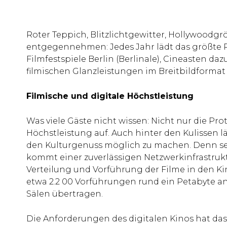
Roter Teppich, Blitzlichtgewitter, Hollywoodg
entgegennehmen: Jedes Jahr lädt das größte Pu
Filmfestspiele Berlin (Berlinale), Cineasten d
filmischen Glanzleistungen im Breitbildformat
Filmische und digitale Höchstleistung
Was viele Gäste nicht wissen: Nicht nur die Pr
Höchstleistung auf. Auch hinter den Kulissen lä
den Kulturgenuss möglich zu machen. Denn seitd
kommt einer zuverlässigen Netzwerkinfrastrukt
Verteilung und Vorführung der Filme in den Kin
etwa 2.2 00 Vorführungen rund ein Petabyte an 
Sälen übertragen.
Die Anforderungen des digitalen Kinos hat das 