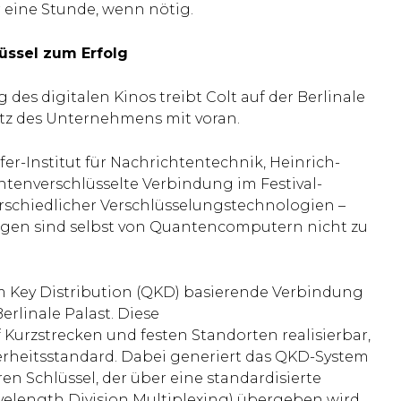
r eine Stunde, wenn nötig.
lüssel zum Erfolg
es digitalen Kinos treibt Colt auf der Berlinale
tz des Unternehmens mit voran.
r-Institut für Nachrichtentechnik, Heinrich-
ntenverschlüsselte Verbindung im Festival-
rschiedlicher Verschlüsselungstechnologien –
ngen sind selbst von Quantencomputern nicht zu
m Key Distribution (QKD) basierende Verbindung
linale Palast. Diese
 Kurzstrecken und festen Standorten realisierbar,
erheitsstandard. Dabei generiert das QKD-System
en Schlüssel, der über eine standardisierte
length Division Multiplexing) übergeben wird.