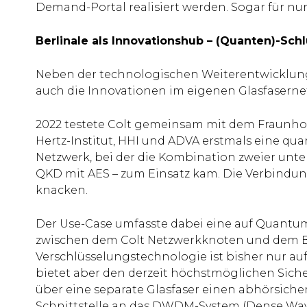
Demand-Portal realisiert werden. Sogar für nu
Berlinale als Innovationshub – (Quanten)-Sch
Neben der technologischen Weiterentwicklung d
auch die Innovationen im eigenen Glasfaserne
2022 testete Colt gemeinsam mit dem Fraunhofe
Hertz-Institut, HHI und ADVA erstmals eine qua
Netzwerk, bei der die Kombination zweier unte
QKD mit AES – zum Einsatz kam. Die Verbindu
knacken.
Der Use-Case umfasste dabei eine auf Quantu
zwischen dem Colt Netzwerkknoten und dem Ber
Verschlüsselungstechnologie ist bisher nur auf
bietet aber den derzeit höchstmöglichen Sich
über eine separate Glasfaser einen abhörsicher
Schnittstelle an das DWDM-System (Dense Wave