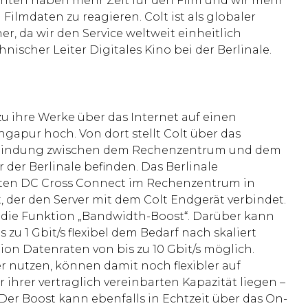
nten haben mehr Zeit für den Film und wir mehr
Filmdaten zu reagieren. Colt ist als globaler
ner, da wir den Service weltweit einheitlich
ischer Leiter Digitales Kino bei der Berlinale.
u ihre Werke über das Internet auf einen
gapur hoch. Von dort stellt Colt über das
bindung zwischen dem Rechenzentrum und dem
r der Berlinale befinden. Das Berlinale
ten DC Cross Connect im Rechenzentrum in
 der den Server mit dem Colt Endgerät verbindet.
e die Funktion „Bandwidth-Boost“. Darüber kann
 zu 1 Gbit/s flexibel dem Bedarf nach skaliert
ion Datenraten von bis zu 10 Gbit/s möglich.
r nutzen, können damit noch flexibler auf
ihrer vertraglich vereinbarten Kapazität liegen –
Der Boost kann ebenfalls in Echtzeit über das On-